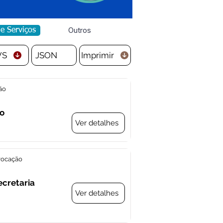
Outros
de Serviços
VS
JSON
Imprimir
ão
ão
Ver detalhes
vocação
ecretaria
Ver detalhes