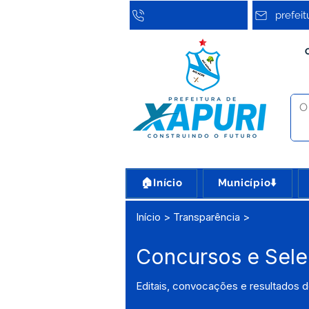
prefei
🏠Início
Município⬇️
Início > Transparência >
Concursos e Sel
Editais, convocações e resultados d