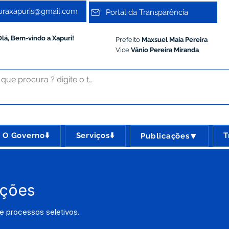
turaxapuris@gmail.com
Portal da Transparência
Olá, Bem-vindo a Xapuri!
Prefeito
Maxsuel Maia Pereira
Vice
Vânio Pereira Miranda
O Governo⬇️
Serviços⬇️
T
Publicações🔽
eções
e processos seletivos.