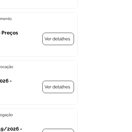
amento
e Preços
Ver detalhes
vocação
026 -
Ver detalhes
vogação
19/2026 -