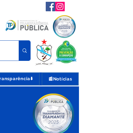
ransparência⬇️
📰Notícias