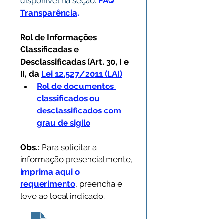
disponível na seção:
FAQ 
Transparência
.
Rol de Informações 
Classificadas e 
Desclassificadas (Art. 30, I e 
II, da 
Lei 12.527/2011 (LAI)
Rol de documentos 
classificados ou 
desclassificados com 
grau de sigilo
Obs.:
 Para solicitar a 
informação presencialmente, 
imprima aqui o 
requerimento
, preencha e 
leve ao local indicado.
Acesso a Informacao
.pdf