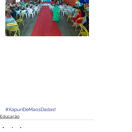
#XapuriDeMaosDadas
!
Educação