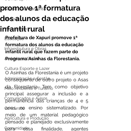
promove 1ª formatura
Saúde e Saneamento
dos alunos da educação
Dengue
infantil rural
Vacinômetro
Prefeitura de Xapuri promove 1ª 
Educação
formatura dos alunos da educação 
Infraestrutura e Obras
infantil rural que fazem parte do 
Programa Asinhas da Florestania.
Assistência Social
Cultura Esporte e Lazer
O Asinhas da Florestania é um projeto 
Administração e Gestão
consequente de outro projeto o Asas 
da Florestania. Tem como objetivo 
Meio Ambiente e Turismo
principal assegurar a inclusão e a 
Comunicados e Avisos
permanência das crianças de 4 e 5 
anos no ensino sistematizado. Por 
Concursos
meio de um material pedagógico 
Agricultura e Produção
pensado e planejado exclusivamente 
Comunidade
para essa finalidade, agentes 