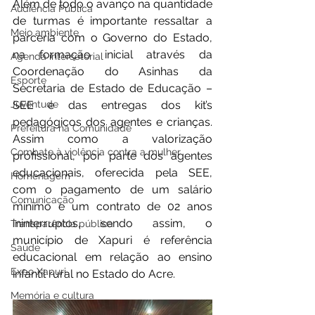
Além de todo o avanço na quantidade 
Audiência Pública
de turmas é importante ressaltar a 
Meio ambiente
parceria com o Governo do Estado, 
na formação inicial através da 
Agenda intersetorial
Coordenação do Asinhas da 
Esporte
Secretaria de Estado de Educação – 
Juventude
SEE e das entregas dos kit’s 
pedagógicos dos agentes e crianças. 
Prefeitura na Comunidade
Assim como a valorização 
Combate à violência contra a mulher
profissional, por parte dos agentes 
educacionais, oferecida pela SEE, 
Homenagem
com o pagamento de um salário 
Comunicação
mínimo e um contrato de 02 anos 
ininterruptos, sendo assim, o 
Transparência pública
município de Xapuri é referência 
Saúde
educacional em relação ao ensino 
Expo Xapuri
infantil rural no Estado do Acre.
Memória e cultura