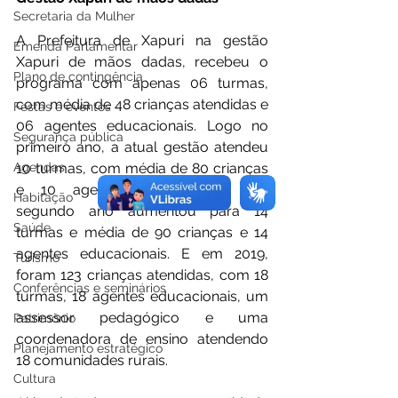
Secretaria da Mulher
A Prefeitura de Xapuri na gestão 
Emenda Parlamentar
Xapuri de mãos dadas, recebeu o 
Plano de contingência
programa com apenas 06 turmas, 
com média de 48 crianças atendidas e 
Festas e eventos
06 agentes educacionais. Logo no 
Segurança pública
primeiro ano, a atual gestão atendeu 
Agendas
10 turmas, com média de 80 crianças 
e 10 agentes educacionais. No 
Habitação
segundo ano aumentou para 14 
Saúde
turmas e média de 90 crianças e 14 
agentes educacionais. E em 2019, 
Turismo
foram 123 crianças atendidas, com 18 
Conferências e seminários
turmas, 18 agentes educacionais, um 
assessor pedagógico e uma 
Patrimônio
coordenadora de ensino atendendo 
Planejamento estratégico
18 comunidades rurais.
Cultura