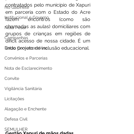
contratados pelo município de Xapuri 
No Gabinete
em parceria com o Estado do Acre 
Institucional e Governo
fazem encontros (como são 
chamadas as aulas) domiciliares com 
Nota Pesar
grupos de crianças em regiões de 
Campanhas
difícil acesso de nossa cidade. É um 
lindo projeto de inclusão educacional.
Datas Comemorativas
Convênios e Parcerias
Nota de Esclarecimento
Convite
Vigilância Sanitária
Licitações
Alagação e Enchente
Defesa Civil
SEMULHER
Gestão Xapuri de mãos dadas