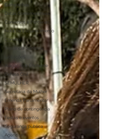
Campanhas
Datas Comemorativas
Convênios e Parcerias
Nota de Esclarecimento
Convite
Vigilância Sanitária
Licitações
Alagação e Enchente
Defesa Civil
SEMULHER
Secretaria da Mulher
Emenda Parlamentar
Plano de contingência
Festas e eventos
Segurança pública
Agendas