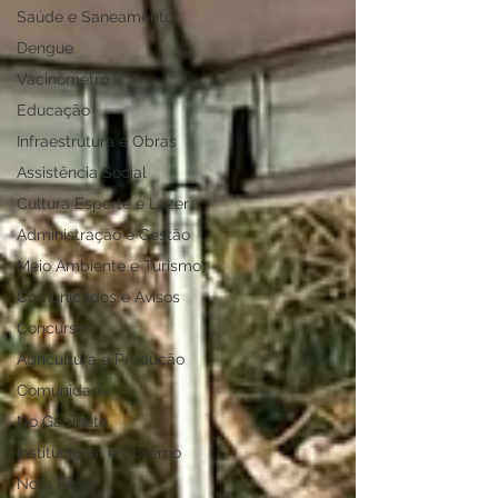
Saúde e Saneamento
Dengue
Vacinômetro
Educação
Infraestrutura e Obras
Assistência Social
Cultura Esporte e Lazer
Administração e Gestão
Meio Ambiente e Turismo
Comunicados e Avisos
Concursos
Agricultura e Produção
Comunidade
No Gabinete
Institucional e Governo
Nota Pesar