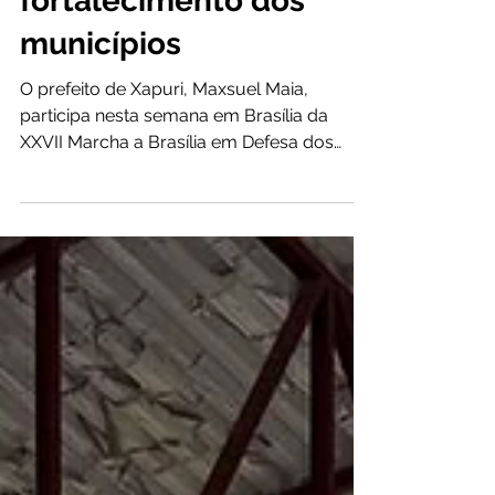
dos Prefeitos em
Brasília em busca de
investimentos e
fortalecimento dos
municípios
O prefeito de Xapuri, Maxsuel Maia,
participa nesta semana em Brasília da
XXVII Marcha a Brasília em Defesa dos
Municípios, conhecida nacionalmente
como Marcha dos Prefeitos. O evento
reúne gestores municipais de todo o país
em uma ampla agenda de debates,
articulações institucionais e discussão de
pautas prioritárias para os municípios
brasileiros. Promovida pela Confederação