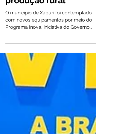
fortalecer
infraestrutura e apoio à
produção rural
O município de Xapuri foi contemplado
com novos equipamentos por meio do
Programa Inova, iniciativa do Governo
Federal que prevê a entrega de 1,6 mil
máquinas e equipamentos aos 22
municípios acreanos. A ação representa
um importante reforço para as atividades
de infraestrutura, recuperação de ramais e
fortalecimento da produção agrícola no
município. Nesta primeira etapa, Xapuri
recebeu duas escavadeiras hidráulicas,
uma motoniveladora e um veículo
administrativo. Os equipam