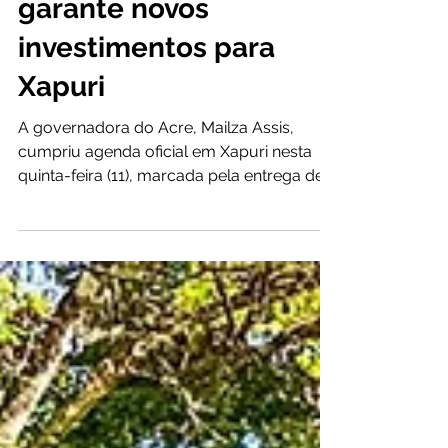
do Estado e Prefeitura
garante novos
investimentos para
Xapuri
A governadora do Acre, Mailza Assis,
cumpriu agenda oficial em Xapuri nesta
quinta-feira (11), marcada pela entrega de
benefícios e pelo anúncio de novos
investimentos nas áreas de educação,
habitação, infraestrutura, proteção social e
fortalecimento da produção rural. As
ações reforçam a parceria entre o Governo
do Estado e a Prefeitura de Xapuri, com
foco na melhoria da qualidade de vida da
população. A programação teve início
com a entrega da sala e da viatura do