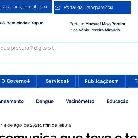
turaxapuris@gmail.com
Portal da Transparência
Olá, Bem-vindo a Xapuri!
Prefeito
Maxsuel Maia Pereira
Vice
Vânio Pereira Miranda
O Governo⬇️
Serviços⬇️
T
Publicações🔽
aneamento
Dengue
Vacinômetro
Educação
ri
4 de ago. de 2021
1 min de leitura
 Esporte e Lazer
Administração e Gestão
Meio Ambie
 comunica que teve o t