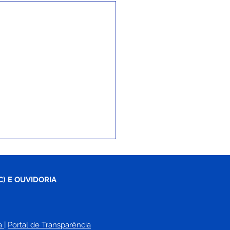
C) E OUVIDORIA
a
| 
Portal de Transparência