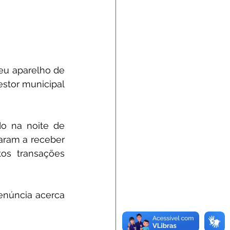
eu aparelho de 
stor municipal 
o na noite de 
aram a receber 
s transações 
enúncia acerca 