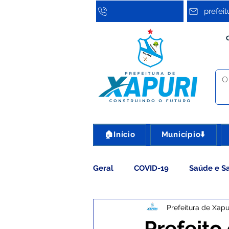
prefei
🏠Início
Município⬇️
Geral
COVID-19
Saúde e S
Prefeitura de Xapu
Assistência Social
Cultura
Prefeito