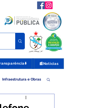
ransparência⬇️
📰Notícias
Infraestrutura e Obras
nte e Turismo
elefone