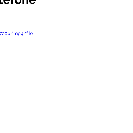
 Gabinete
720p/mp4/file.
nvênios e Parcerias
 e Enchente
 de contingência