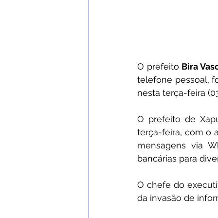
O prefeito 
Bira Vas
telefone pessoal, f
nesta terça-feira (03
O prefeito de Xapu
terça-feira, com o
mensagens via Wh
bancárias para dive
O chefe do executiv
da invasão de infor