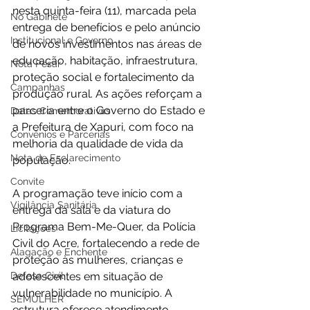
nesta quinta-feira (11), marcada pela 
No Gabinete
entrega de benefícios e pelo anúncio 
Institucional e Governo
de novos investimentos nas áreas de 
educação, habitação, infraestrutura, 
Nota Pesar
proteção social e fortalecimento da 
Campanhas
produção rural. As ações reforçam a 
parceria entre o Governo do Estado e 
Datas Comemorativas
a Prefeitura de Xapuri, com foco na 
Convênios e Parcerias
melhoria da qualidade de vida da 
Nota de Esclarecimento
população.
Convite
A programação teve início com a 
Vigilância Sanitária
entrega da sala e da viatura do 
Programa Bem-Me-Quer, da Polícia 
Licitações
Civil do Acre, fortalecendo a rede de 
Alagação e Enchente
proteção às mulheres, crianças e 
Defesa Civil
adolescentes em situação de 
vulnerabilidade no município. A 
SEMULHER
estrutura oferece atendimento 