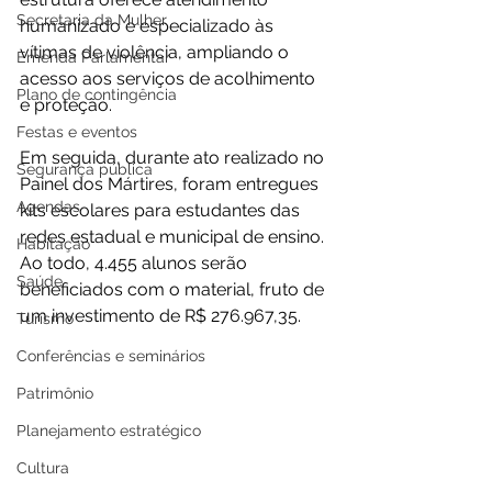
Secretaria da Mulher
humanizado e especializado às 
vítimas de violência, ampliando o 
Emenda Parlamentar
acesso aos serviços de acolhimento 
Plano de contingência
e proteção.
Festas e eventos
Em seguida, durante ato realizado no 
Segurança pública
Painel dos Mártires, foram entregues 
Agendas
kits escolares para estudantes das 
redes estadual e municipal de ensino. 
Habitação
Ao todo, 4.455 alunos serão 
Saúde
beneficiados com o material, fruto de 
um investimento de R$ 276.967,35.
Turismo
Conferências e seminários
Patrimônio
Planejamento estratégico
Cultura