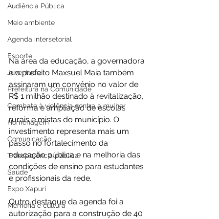
Audiência Pública
Meio ambiente
Agenda intersetorial
Esporte
Na área da educação, a governadora 
e o prefeito Maxsuel Maia também 
Juventude
assinaram um convênio no valor de 
Prefeitura na Comunidade
R$ 1 milhão destinado à revitalização, 
Combate à violência contra a mulher
reforma e ampliação de escolas 
rurais e mistas do município. O 
Homenagem
investimento representa mais um 
Comunicação
passo no fortalecimento da 
educação pública e na melhoria das 
Transparência pública
condições de ensino para estudantes 
Saúde
e profissionais da rede.
Expo Xapuri
Outro destaque da agenda foi a 
Memória e cultura
autorização para a construção de 40 