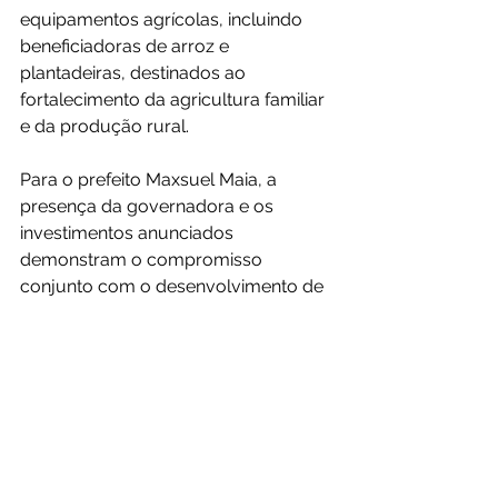
equipamentos agrícolas, incluindo 
beneficiadoras de arroz e 
plantadeiras, destinados ao 
fortalecimento da agricultura familiar 
e da produção rural.
Para o prefeito Maxsuel Maia, a 
presença da governadora e os 
investimentos anunciados 
demonstram o compromisso 
conjunto com o desenvolvimento de 
Xapuri.
“Estamos construindo uma cidade 
melhor por meio do diálogo, da união 
de esforços e de parcerias que 
trazem resultados concretos para a 
população. Hoje foi mais um dia 