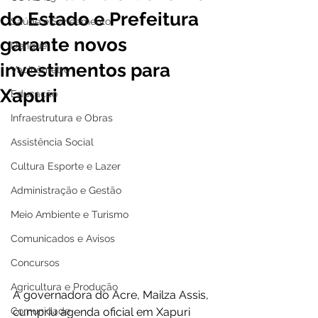
do Estado e Prefeitura
Saúde e Saneamento
garante novos
Dengue
investimentos para
Vacinômetro
Xapuri
Educação
Infraestrutura e Obras
Assistência Social
Cultura Esporte e Lazer
Administração e Gestão
Meio Ambiente e Turismo
Comunicados e Avisos
Concursos
Agricultura e Produção
A governadora do Acre, Mailza Assis, 
Comunidade
cumpriu agenda oficial em Xapuri 