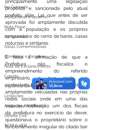
principalmente uma legislação 
No Gabinete
proposta e sancionada pelo atual 
prefeito aliás, Lei que antes de ser 
Institucional e Governo
aprovada foi amplamente discutida 
Nota Pesar
com a população e os próprios 
empresários do ramo de bares, casas 
Campanhas
noturnas e similares.
Datas Comemorativas
Convênios e Parcerias
É falsa a afirmação de que a 
Prefeitura não fiscaliza o 
Nota de Esclarecimento
empreendimento do referido 
Convite
empresário, o que pode ser 
contestado facilmente com as notícias 
Vigilância Sanitária
amplamente veiculadas nas próprias 
Licitações
redes sociais onde em uma das 
vistorias/notificação um dos fiscais 
Alagação e Enchente
da prefeitura no exercício do dever, 
Defesa Civil
questionava o proprietário sobre o 
SEMULHER
funcionamento irregular do citado bar 