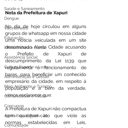
Saúde e Saneamento
Nota da Prefeitura de Xapuri
Dengue
No dia de hoje circulou em alguns 
Vacinômetro
grupos de whatsapp em nossa cidade 
Educação
uma notícia veiculada em um site 
denominado Alerta Cidade acusando 
Infraestrutura e Obras
o Prefeito de Xapuri de 
Assistência Social
descumprimento da Lei 1139 que 
Cultura Esporte e Lazer
regulamenta o funcionamento de 
bares, para beneficiar um conhecido 
Administração e Gestão
empresário da cidade, em respeito à 
Meio Ambiente e Turismo
população e a bem da verdade, 
vimos esclarecer que:
Comunicados e Avisos
Concursos
A Prefeitura de Xapuri não compactua 
com qualquer ato que viole as 
Agricultura e Produção
normas estabelecidas em Leis, 
Comunidade