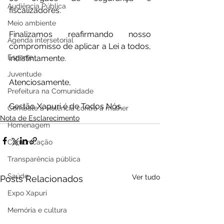
Audiência Pública
fiscalizadores.
Meio ambiente
Finalizamos reafirmando nosso 
Agenda intersetorial
compromisso de aplicar a Lei a todos, 
Esporte
indistintamente.
Juventude
Atenciosamente,
Prefeitura na Comunidade
Gestão Xapuri é de Todos Nós
Combate à violência contra a mulher
Nota de Esclarecimento
Homenagem
Comunicação
Transparência pública
Saúde
Ver tudo
Posts Relacionados
Expo Xapuri
Memória e cultura