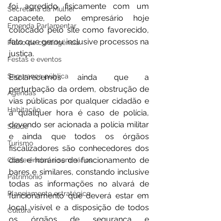
foi agredido fisicamente com um 
Secretaria da Mulher
capacete, pelo empresário hoje 
Emenda Parlamentar
colocado pelo site como favorecido, 
fato que gerou inclusive processos na 
Plano de contingência
justiça.
Festas e eventos
Segurança pública
Esclarecemos ainda que a 
perturbação da ordem, obstrução de 
Agendas
vias públicas por qualquer cidadão e 
Habitação
a qualquer hora é caso de polícia, 
devendo ser acionada a polícia militar 
Saúde
e ainda que todos os órgãos 
Turismo
fiscalizadores são conhecedores dos 
dias e horários de funcionamento de 
Conferências e seminários
bares e similares, constando inclusive 
Patrimônio
todas as informações no alvará de 
Planejamento estratégico
funcionamento que deverá estar em 
local visível e a disposição de todos 
Cultura
os órgãos de segurança e 