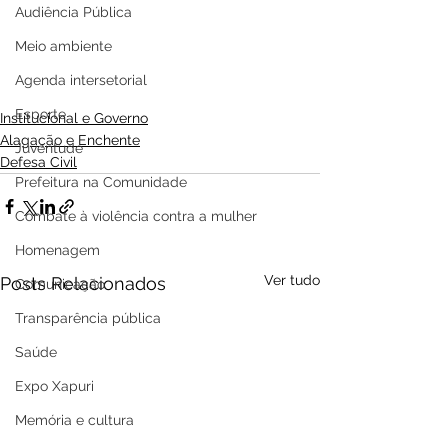
Audiência Pública
Meio ambiente
Agenda intersetorial
Esporte
Institucional e Governo
Alagação e Enchente
Juventude
Defesa Civil
Prefeitura na Comunidade
Combate à violência contra a mulher
Homenagem
Ver tudo
Posts Relacionados
Comunicação
Transparência pública
Saúde
Expo Xapuri
Memória e cultura