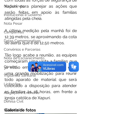
com todas as forças de segurança de 
Xapuri, para planejar as ações que 
No Gabinete
serão feitas em apoio às famílias 
Institucional e Governo
atingidas pela cheia.
Nota Pesar
A última medição pela manhã foi de 
Campanhas
12,39 metros, se aproximando da cota 
Datas Comemorativas
de alerta que é de 12,50 metros. 
Convênios e Parcerias
Tão logo acabe a reunião, as equipes 
Nota de Esclarecimento
começaram uma visita a famílias que 
Convite
já estão em situação de risco, e há 
uma grande mobilização para reunir 
Vigilância Sanitária
todo aparato de material que será 
Licitações
colocado a disposição para atender 
as famílias às 16 horas, em frente a 
Alagação e Enchente
igreja católica de Xapuri.
Defesa Civil
Galeria de fotos
SEMULHER