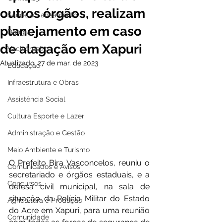
outros órgãos, realizam
Saúde e Saneamento
planejamento em caso
Dengue
de alagação em Xapuri
Vacinômetro
Atualizado:
27 de mar. de 2023
Educação
Infraestrutura e Obras
Assistência Social
Cultura Esporte e Lazer
Administração e Gestão
Meio Ambiente e Turismo
O Prefeito Bira Vasconcelos, reuniu o 
Comunicados e Avisos
secretariado e órgãos estaduais, e a 
Concursos
defesa civil municipal, na sala de 
situação da Polícia Militar do Estado 
Agricultura e Produção
do Acre em Xapuri, para uma reunião 
Comunidade