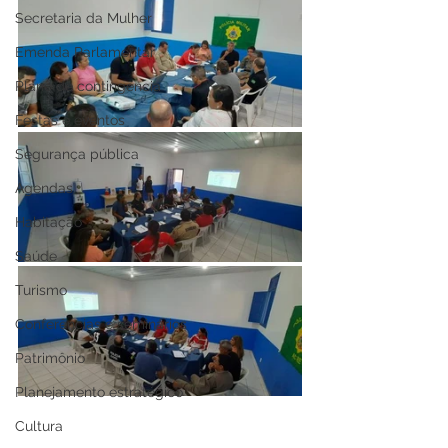
Secretaria da Mulher
Emenda Parlamentar
Plano de contingência
Festas e eventos
Segurança pública
Agendas
Habitação
Saúde
Turismo
Conferências e seminários
Patrimônio
Planejamento estratégico
Cultura