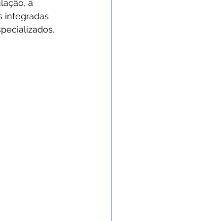
lação, a 
s integradas 
pecializados.