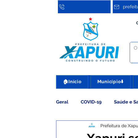
prefei
🏠Início
Município⬇️
Geral
COVID-19
Saúde e S
Prefeitura de Xapu
Assistência Social
Cultura