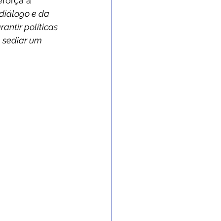
eforça a 
diálogo e da 
ntir políticas 
 sediar um 