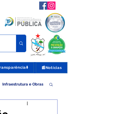
ransparência⬇️
📰Notícias
Infraestrutura e Obras
nte e Turismo