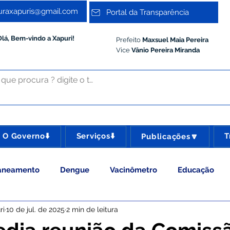
turaxapuris@gmail.com
Portal da Transparência
Olá, Bem-vindo a Xapuri!
Prefeito
Maxsuel Maia Pereira
Vice
Vânio Pereira Miranda
O Governo⬇️
Serviços⬇️
T
Publicações🔽
aneamento
Dengue
Vacinômetro
Educação
ri
10 de jul. de 2025
2 min de leitura
 Esporte e Lazer
Administração e Gestão
Meio Ambie