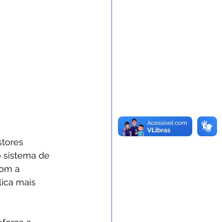
tores 
 sistema de 
com a 
ica mais 