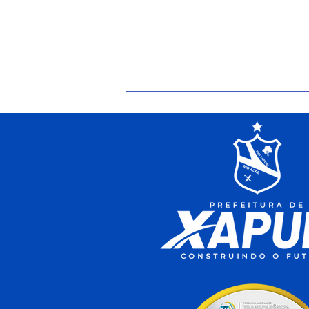
Xapuri conquista a terceira
melhor nota do Acre no
Ideb 2025 e Escola Rita
Maia alcança maior índice
do município