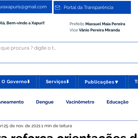
turaxapuris@gmail.com
Portal da Transparência
Olá, Bem-vindo a Xapuri!
Prefeito
Maxsuel Maia Pereira
Vice
Vânio Pereira Miranda
O Governo⬇️
Serviços⬇️
T
Publicações🔽
aneamento
Dengue
Vacinômetro
Educação
ri
25 de nov. de 2021
1 min de leitura
 Esporte e Lazer
Administração e Gestão
Meio Ambie