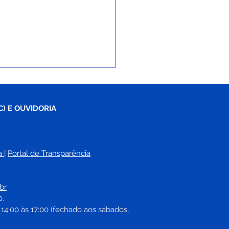
C) E OUVIDORIA
a
| 
Portal de Transparência
 Saúde: Xapuri recebe
o-ônibus e anuncia
br
s veículos para
0.
alecer o SUS local
 14:00 às 17:00 (fechado aos sábados, 