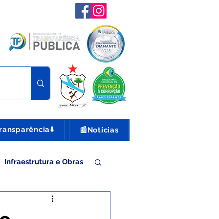
ransparência⬇️
📰Notícias
Infraestrutura e Obras
nte e Turismo