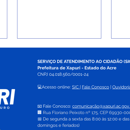
SERVIÇO DE ATENDIMENTO AO CIDADÃO (SI
Prefeitura de Xapuri - Estado do Acre
CNPJ 04.018.560/0001-24
💻Acesso online: 
SIC 
| 
Fale Conosco
 | 
Ouvidori
Xapuri assina ordem de
Mais
serviço para construção de
micr
📧 Fale Conosco: 
comunicação@xapuri.ac.gov.
casas populares
novo
🏢
Rua Floriano Peixoto nº 175, CEP 69930-00
fort
📅
 De segunda a sexta das 8:00 às 12:00 e das
domingos e feriados)