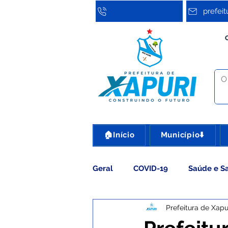
prefei
🏠Início
Município⬇️
Geral
COVID-19
Saúde e S
Prefeitura de Xapu
Assistência Social
Cultura