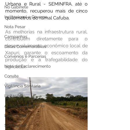
Urbana e Rural - SEMINFRA. até o 
No Gabinete
momento, recuperou mais de cinco 
Institucional e Governo
quilômetros do ramal Cafuba. 
Nota Pesar
As melhorias na infraestrutura rural, 
Campanhas
contribuem diretamente para o 
desenvolvimento econômico local de 
Datas Comemorativas
Xapuri, garante o escoamento da 
Convênios e Parcerias
produção e a trafegabilidade do 
Nota de Esclarecimento
agricultor.
Convite
Vigilância Sanitária
Licitações
Alagação e Enchente
Defesa Civil
SEMULHER