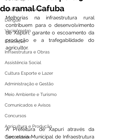
do ramal Cafuba
Saúde e Saneamento
Melhorias na infraestrutura rural 
Dengue
contribuem para o desenvolvimento 
Vacinômetro
de Xapuri, garante o escoamento da 
produção e a trafegabilidade do 
Educação
agricultor.
Infraestrutura e Obras
Assistência Social
Cultura Esporte e Lazer
Administração e Gestão
Meio Ambiente e Turismo
Comunicados e Avisos
Concursos
Agricultura e Produção
A Prefeitura de Xapuri através da 
Secretaria Municipal de Infraestrutura 
Comunidade