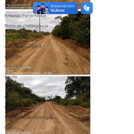
Secretaria da Mulher
Emenda Parlamentar
Plano de contingência
Festas e eventos
Segurança pública
Agendas
Habitação
Saúde
Turismo
Conferências e seminários
Patrimônio
Planejamento estratégico
Cultura