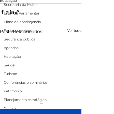
Educação
Secretaria da Mulher
Emenda Parlamentar
Plano de contingência
Festas e eventos
Ver tudo
Posts Relacionados
Segurança pública
Agendas
Habitação
Saúde
Turismo
Conferências e seminários
Patrimônio
Planejamento estratégico
Cultura