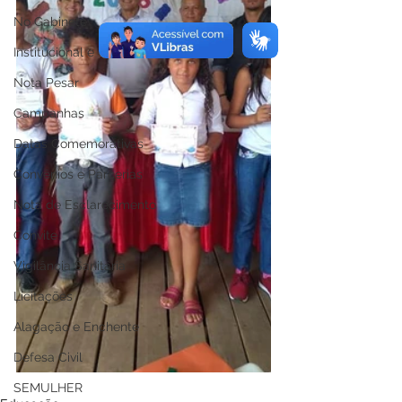
No Gabinete
Institucional e Governo
Nota Pesar
Campanhas
Datas Comemorativas
Convênios e Parcerias
Nota de Esclarecimento
Convite
Vigilância Sanitária
Licitações
Alagação e Enchente
Defesa Civil
SEMULHER