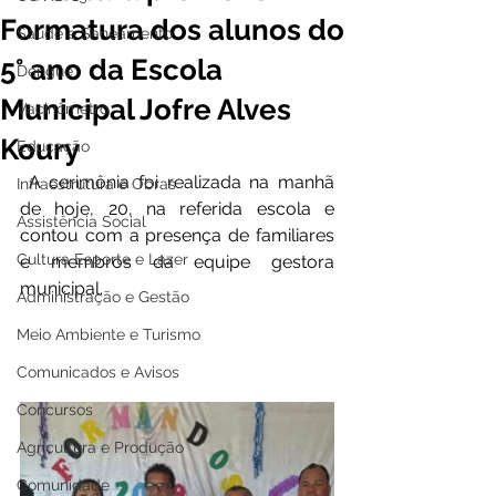
Formatura dos alunos do
Saúde e Saneamento
5° ano da Escola
Dengue
Municipal Jofre Alves
Vacinômetro
Koury
Educação
 A cerimônia foi realizada na manhã 
Infraestrutura e Obras
de hoje, 20, na referida escola e 
Assistência Social
contou com a presença de familiares 
Cultura Esporte e Lazer
e membros da equipe gestora 
municipal. 
Administração e Gestão
Meio Ambiente e Turismo
Comunicados e Avisos
Concursos
Agricultura e Produção
Comunidade