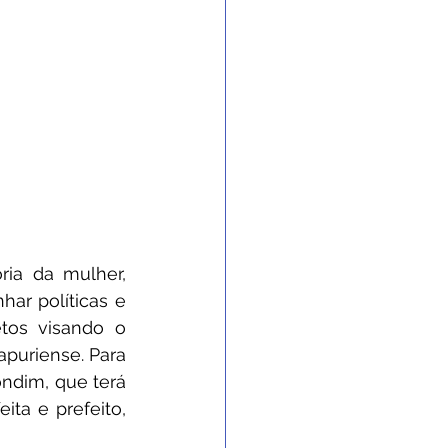
ia da mulher, 
ar políticas e 
tos visando o 
puriense. Para 
ndim, que terá 
ta e prefeito, 