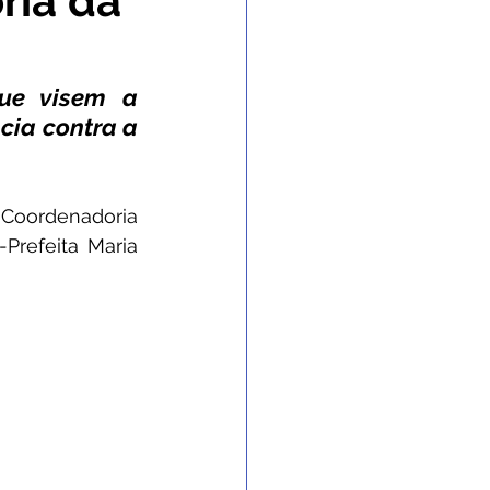
ria da
 Gabinete
ue visem a 
ia contra a 
nvênios e Parcerias
 Coordenadoria 
 e Enchente
Prefeita Maria 
 de contingência