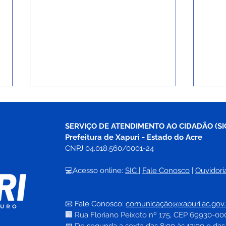
SERVIÇO DE ATENDIMENTO AO CIDADÃO (SI
Prefeitura de Xapuri - Estado do Acre
CNPJ 04.018.560/0001-24
💻Acesso online: 
SIC 
| 
Fale Conosco
 | 
Ouvidori
Prefeitura na Comunidade
Cent
fortalece aproximação com
rein
📧 Fale Conosco: 
comunicação@xapuri.ac.gov.
moradores do bairro Braga
espa
🏢
Rua Floriano Peixoto nº 175, CEP 69930-00
Sobrinho
espo