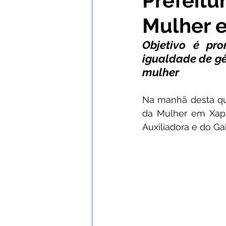
Prefeitu
Mulher 
Comunicados e Avisos
Con
Objetivo é pr
igualdade de gê
Institucional e Governo
No
mulher
Na manhã desta quar
Nota de Esclarecimento
C
da Mulher em Xapur
Auxiliadora e do Ga
Defesa Civil
SEMULHER