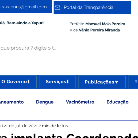
turaxapuris@gmail.com
Portal da Transparência
Olá, Bem-vindo a Xapuri!
Prefeito
Maxsuel Maia Pereira
Vice
Vânio Pereira Miranda
O Governo⬇️
Serviços⬇️
T
Publicações🔽
aneamento
Dengue
Vacinômetro
Educação
ri
21 de jul. de 2021
2 min de leitura
 Esporte e Lazer
Administração e Gestão
Meio Ambie