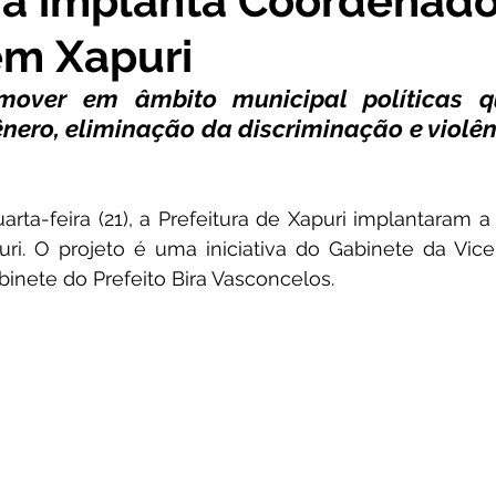
ra implanta Coordenado
em Xapuri
cursos
Agricultura e Produção
Comunidade
No
omover em âmbito municipal políticas q
nero, eliminação da discriminação e violênc
ta Pesar
Campanhas
Datas Comemorativas
Co
ta-feira (21), a Prefeitura de Xapuri implantaram a
onvite
Vigilância Sanitária
Licitações
Alagação
i. O projeto é uma iniciativa do Gabinete da Vice-
binete do Prefeito Bira Vasconcelos.
Secretaria da Mulher
Emenda Parlamentar
Plano