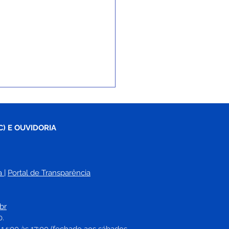
C) E OUVIDORIA
a
| 
Portal de Transparência
ro da Juventude é
augurado e volta a ser
br
ço de integração,
0.
rte e cidadania em