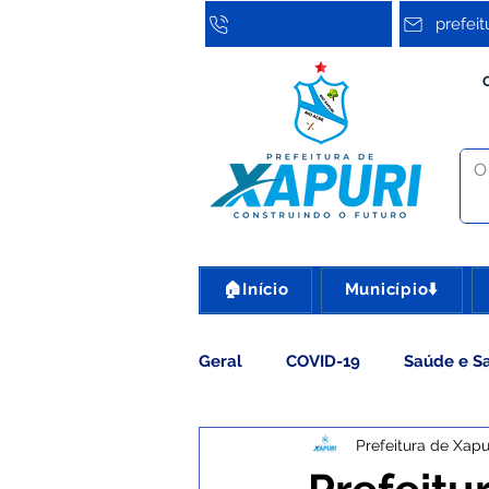
prefei
🏠Início
Município⬇️
Geral
COVID-19
Saúde e S
Prefeitura de Xapu
Assistência Social
Cultura