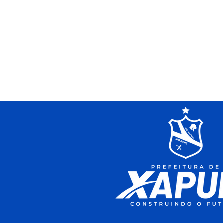
Após avanço nos índices de
alfabetização, Prefeitura
garante prêmio para
professores e auxílio-