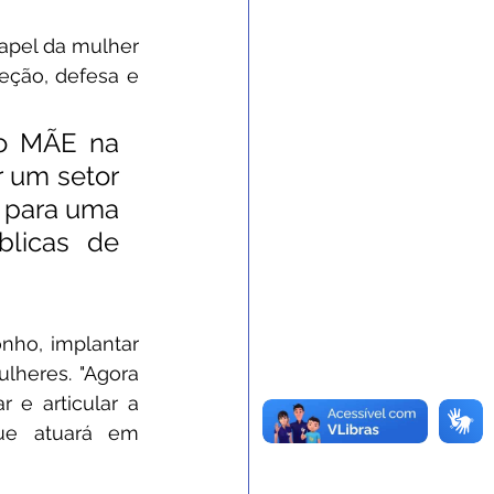
apel da mulher 
ção, defesa e 
o MÃE na 
 um setor 
 para uma 
licas de 
nho, implantar 
heres. "Agora 
r e articular a 
ue atuará em 