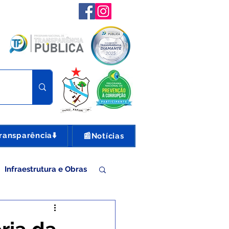
ransparência⬇️
📰Notícias
Infraestrutura e Obras
nte e Turismo