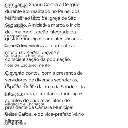
campanha Xapuri Contra a Dengue, 
No Gabinete
durante ato realizado no Painel dos 
Institucional e Governo
Mártires, ao lado da Igreja de São 
Sebastião. A iniciativa marca o início 
Nota Pesar
de uma mobilização integrada da 
Campanhas
gestão municipal para intensificar as 
ações de prevenção, combate ao 
Datas Comemorativas
mosquito 
Aedes aegypti
 e 
Convênios e Parcerias
conscientização da população.
Nota de Esclarecimento
O evento contou com a presença de 
Convite
servidores de diversas secretarias, 
Vigilância Sanitária
especialmente da área da Saúde e da 
Infraestrutura, secretários municipais, 
Licitações
agentes de endemias, além do 
Alagação e Enchente
presidente da Câmara Municipal, 
Defesa Civil
Celso Garcia, e do vice-prefeito Vânio 
Miranda.
SEMULHER