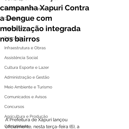
campanha Xapuri Contra
Saúde e Saneamento
a Dengue com
Dengue
mobilização integrada
Vacinômetro
nos bairros
Educação
Infraestrutura e Obras
Assistência Social
Cultura Esporte e Lazer
Administração e Gestão
Meio Ambiente e Turismo
Comunicados e Avisos
Concursos
Agricultura e Produção
A Prefeitura de Xapuri lançou 
Comunidade
oficialmente, nesta terça-feira (6), a 