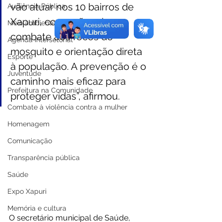
vão atuar nos 10 bairros de 
Audiência Pública
Xapuri, com ações de 
Meio ambiente
combate aos focos do 
Agenda intersetorial
mosquito e orientação direta 
Esporte
à população. A prevenção é o 
Juventude
caminho mais eficaz para 
Prefeitura na Comunidade
proteger vidas”, afirmou.
Combate à violência contra a mulher
Homenagem
Comunicação
Transparência pública
Saúde
Expo Xapuri
Memória e cultura
O secretário municipal de Saúde, 