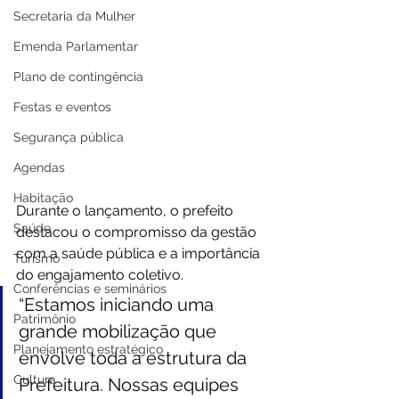
Secretaria da Mulher
Emenda Parlamentar
Plano de contingência
Festas e eventos
Segurança pública
Agendas
Habitação
Durante o lançamento, o prefeito 
Saúde
destacou o compromisso da gestão 
com a saúde pública e a importância 
Turismo
do engajamento coletivo. 
Conferências e seminários
“Estamos iniciando uma 
Patrimônio
grande mobilização que 
Planejamento estratégico
envolve toda a estrutura da 
Cultura
Prefeitura. Nossas equipes 