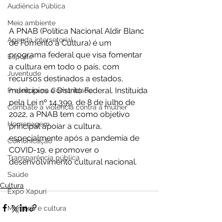
Audiência Pública
Meio ambiente
A PNAB (Política Nacional Aldir Blanc 
Agenda intersetorial
de Fomento à Cultura) é um 
programa federal que visa fomentar 
Esporte
a cultura em todo o país, com 
Juventude
recursos destinados a estados, 
municípios e Distrito Federal. Instituída 
Prefeitura na Comunidade
pela Lei nº 14.399, de 8 de julho de 
Combate à violência contra a mulher
2022, a PNAB tem como objetivo 
Homenagem
principal apoiar a cultura, 
especialmente após a pandemia de 
Comunicação
COVID-19, e promover o 
Transparência pública
desenvolvimento cultural nacional.
Saúde
Cultura
Expo Xapuri
Memória e cultura