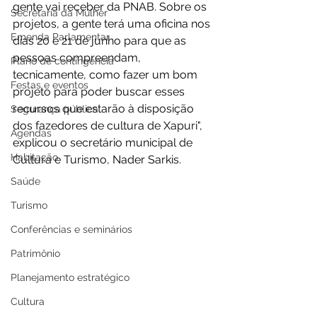
gente vai receber da PNAB. Sobre os 
Secretaria da Mulher
projetos, a gente terá uma oficina nos 
Emenda Parlamentar
dias 20 e 21 de junho para que as 
pessoas compreendam, 
Plano de contingência
tecnicamente, como fazer um bom 
Festas e eventos
projeto para poder buscar esses 
recursos que estarão à disposição 
Segurança pública
dos fazedores de cultura de Xapuri", 
Agendas
explicou o secretário municipal de 
Habitação
Cultura e Turismo, Nader Sarkis. 
Saúde
Turismo
Conferências e seminários
Patrimônio
Planejamento estratégico
Cultura