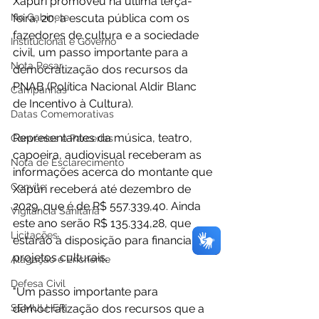
Xapuri promoveu na última terça-
No Gabinete
feira, 20, a escuta pública com os 
fazedores de cultura e a sociedade 
Institucional e Governo
civil, um passo importante para a 
Nota Pesar
democratização dos recursos da 
PNAB (Política Nacional Aldir Blanc 
Campanhas
de Incentivo à Cultura).
Datas Comemorativas
Representantes da música, teatro, 
Convênios e Parcerias
capoeira, audiovisual receberam as 
Nota de Esclarecimento
informações acerca do montante que 
Convite
Xapuri receberá até dezembro de 
2029, que é de R$ 557.339,40. Ainda 
Vigilância Sanitária
este ano serão R$ 135.334,28, que 
Licitações
estarão à disposição para financiar os 
projetos culturais.
Alagação e Enchente
Defesa Civil
"Um passo importante para 
SEMULHER
democratização dos recursos que a 