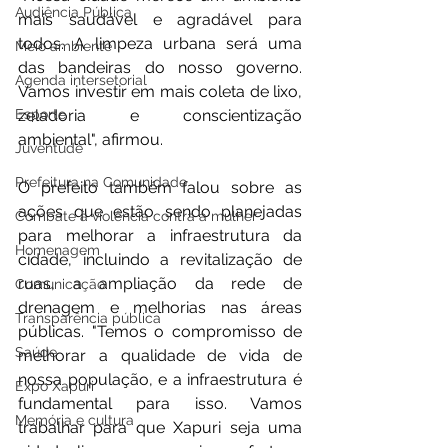
Audiência Pública
mais saudável e agradável para 
todos. A limpeza urbana será uma 
Meio ambiente
das bandeiras do nosso governo. 
Agenda intersetorial
Vamos investir em mais coleta de lixo, 
zeladoria e conscientização 
Esporte
ambiental", afirmou.
Juventude
Prefeitura na Comunidade
O prefeito também falou sobre as 
ações que estão sendo planejadas 
Combate à violência contra a mulher
para melhorar a infraestrutura da 
Homenagem
cidade, incluindo a revitalização de 
ruas, a ampliação da rede de 
Comunicação
drenagem e melhorias nas áreas 
Transparência pública
públicas. "Temos o compromisso de 
Saúde
melhorar a qualidade de vida de 
nossa população, e a infraestrutura é 
Expo Xapuri
fundamental para isso. Vamos 
Memória e cultura
trabalhar para que Xapuri seja uma 