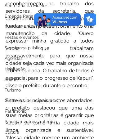
reconhecimento ao trabalho dos 
Secretaria da Mulher
servidores da secretaria, que 
Emenda Parlamentar
desempenham um papel 
fundamental no desenvolvimento e na 
Plano de contingência
manutenção da cidade. "Quero 
Festas e eventos
expressar minha gratidão a todos 
vocês que trabalham 
Segurança pública
incansavelmente para que nossa 
Agendas
cidade seja cada vez mais organizada 
Habitação
e bem cuidada. O trabalho de todos é 
essencial para o progresso de Xapuri", 
Saúde
disse o prefeito, durante o encontro.
Turismo
Entre os principais pontos abordados, 
Conferências e seminários
o prefeito destacou que uma das 
Patrimônio
suas metas prioritárias é garantir que 
Planejamento estratégico
Xapuri se torne uma cidade mais 
limpa, organizada e sustentável. 
Cultura
"Nossa cidade merece um ambiente 