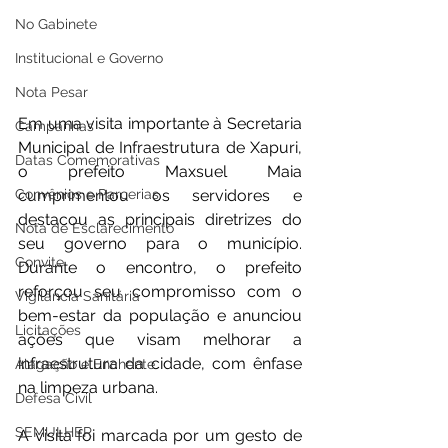
No Gabinete
Institucional e Governo
Nota Pesar
Em uma visita importante à Secretaria 
Campanhas
Municipal de Infraestrutura de Xapuri, 
Datas Comemorativas
o prefeito Maxsuel Maia 
cumprimentou os servidores e 
Convênios e Parcerias
destacou as principais diretrizes do 
Nota de Esclarecimento
seu governo para o município. 
Convite
Durante o encontro, o prefeito 
reforçou seu compromisso com o 
Vigilância Sanitária
bem-estar da população e anunciou 
Licitações
ações que visam melhorar a 
infraestrutura da cidade, com ênfase 
Alagação e Enchente
na limpeza urbana.
Defesa Civil
SEMULHER
A visita foi marcada por um gesto de 