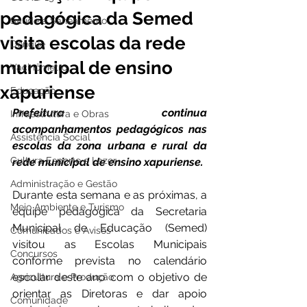
pedagógica da Semed
Saúde e Saneamento
visita escolas da rede
Dengue
municipal de ensino
Vacinômetro
xapuriense
Educação
Prefeitura continua 
Infraestrutura e Obras
acompanhamentos pedagógicos nas 
Assistência Social
escolas da zona urbana e rural da 
Cultura Esporte e Lazer
rede municipal de ensino xapuriense. 
Administração e Gestão
Durante esta semana e as próximas, a 
Meio Ambiente e Turismo
equipe pedagógica da Secretaria 
Municipal de Educação (Semed) 
Comunicados e Avisos
visitou as Escolas Municipais 
Concursos
conforme prevista no calendário 
escolar deste ano com o objetivo de 
Agricultura e Produção
orientar as Diretoras e dar apoio 
Comunidade