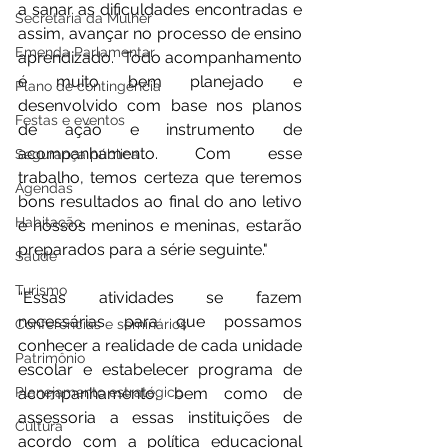
a sanar as dificuldades encontradas e 
Secretaria da Mulher
assim, avançar no processo de ensino 
Emenda Parlamentar
aprendizado.  Todo acompanhamento 
é muito bem planejado e 
Plano de contingência
desenvolvido com base nos planos 
Festas e eventos
de ação e instrumento de 
acompanhamento. Com esse 
Segurança pública
trabalho, temos certeza que teremos 
Agendas
bons resultados ao final do ano letivo 
Habitação
e nossos meninos e meninas, estarão 
preparados para a série seguinte." 
Saúde
Turismo
“Essas atividades se fazem 
necessárias para que possamos 
Conferências e seminários
conhecer a realidade de cada unidade 
Patrimônio
escolar e estabelecer programa de 
Planejamento estratégico
acompanhamento, bem como de 
assessoria a essas instituições de 
Cultura
acordo com a política educacional 