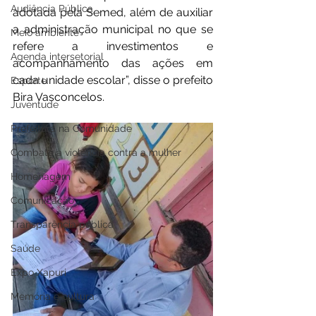
Audiência Pública
adotada pela Semed, além de auxiliar 
a administração municipal no que se 
Meio ambiente
refere a investimentos e 
Agenda intersetorial
acompanhamento das ações em 
cada unidade escolar”, disse o prefeito 
Esporte
Bira Vasconcelos.
Juventude
Prefeitura na Comunidade
Combate à violência contra a mulher
Homenagem
Comunicação
Transparência pública
Saúde
Expo Xapuri
Memória e cultura