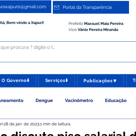
turaxapuris@gmail.com
Portal da Transparência
Olá, Bem-vindo a Xapuri!
Prefeito
Maxsuel Maia Pereira
Vice
Vânio Pereira Miranda
O Governo⬇️
Serviços⬇️
T
Publicações🔽
aneamento
Dengue
Vacinômetro
Educação
ri
28 de jan. de 2023
1 min de leitura
 Esporte e Lazer
Administração e Gestão
Meio Ambie