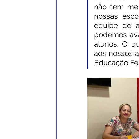
não tem med
nossas esco
equipe de a
podemos ava
alunos. O q
aos nossos al
Educação Fe