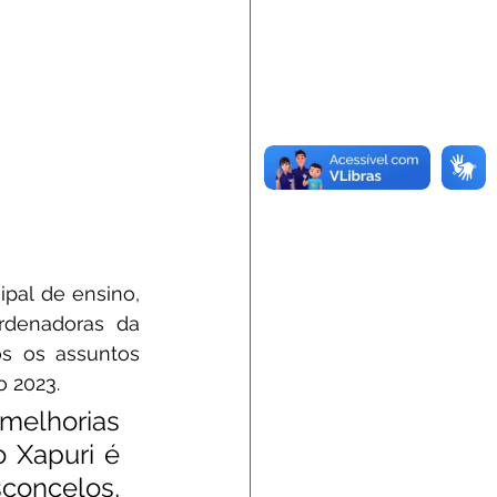
pal de ensino, 
denadoras da 
s os assuntos 
o 2023. 
melhorias 
 Xapuri é 
concelos, 