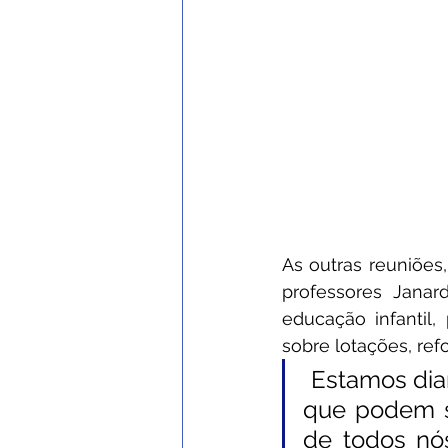
As outras reuniões
professores Janar
educação infantil,
sobre lotações, ref
“
Estamos diar
que podem se
de todos nós