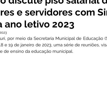
 discute piso salarial 
res e servidores com S
cursos
Agricultura e Produção
Comunidade
No
a ano letivo 2023
ta Pesar
Campanhas
Datas Comemorativas
Co
 2023
uri, por meio da Secretaria Municipal de Educação (S
18 e 19 de janeiro de 2023, uma série de reuniões, vis
onvite
Vigilância Sanitária
Licitações
Alagação
e de ensino da educação municipal.
Secretaria da Mulher
Emenda Parlamentar
Plano