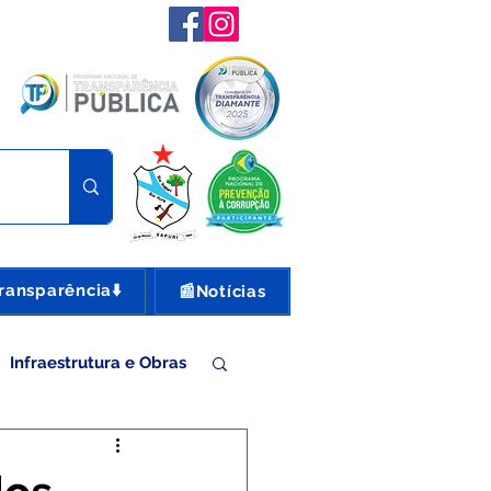
ransparência⬇️
📰Notícias
Infraestrutura e Obras
nte e Turismo