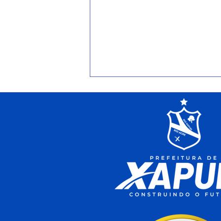
Xapuri conquista a terceira
melhor nota do Acre no
Ideb 2025 e Escola Rita
Maia alcança maior índice
do município