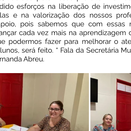
ido esforços na liberação de investime
las e na valorização dos nossos profe
poio, pois sabemos que com essas me
nçar cada vez mais na aprendizagem d
ue podermos fazer para melhorar o ate
unos, será feito. “ Fala da Secretária Mu
rnanda Abreu.