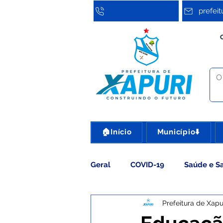
prefei
🏠Início
Município⬇️
Geral
COVID-19
Saúde e S
Prefeitura de Xapu
Assistência Social
Cultura