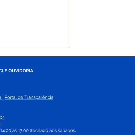
C) E OUVIDORIA
a
| 
Portal de Transparência
eitura inicia ano letivo
augura primeiro
br
ratório de informática
0.
istória da rede
 14:00 às 17:00 (fechado aos sábados, 
cipal de ensino