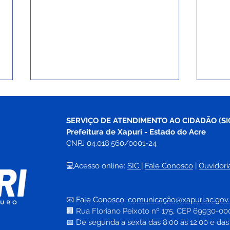
SERVIÇO DE ATENDIMENTO AO CIDADÃO (SI
Prefeitura de Xapuri - Estado do Acre
CNPJ 04.018.560/0001-24
💻Acesso online: 
SIC 
| 
Fale Conosco
 | 
Ouvidori
META BATIDA E
Pref
RESULTADO HISTÓRICO EM
e in
📧 Fale Conosco: 
comunicação@xapuri.ac.gov.
XAPURI
labo
🏢
Rua Floriano Peixoto nº 175, CEP 69930-00
da h
📅
 De segunda a sexta das 8:00 às 12:00 e das
muni