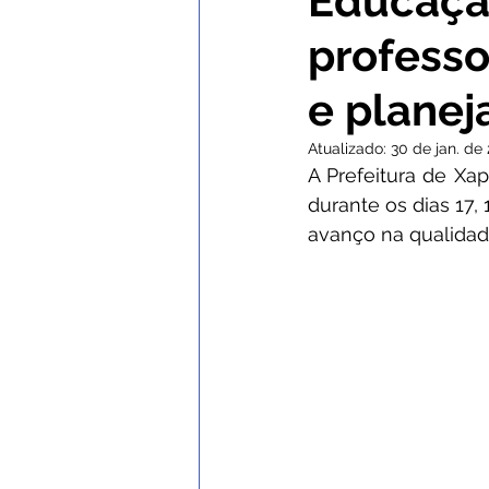
Educação
professo
Comunicados e Avisos
Con
e planej
Institucional e Governo
No
Atualizado:
30 de jan. de
A Prefeitura de Xap
durante os dias 17, 
Nota de Esclarecimento
C
avanço na qualidad
Defesa Civil
SEMULHER