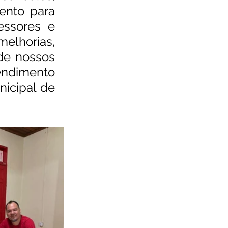
nto para 
ssores e 
lhorias, 
e nossos 
ndimento 
nicipal de 