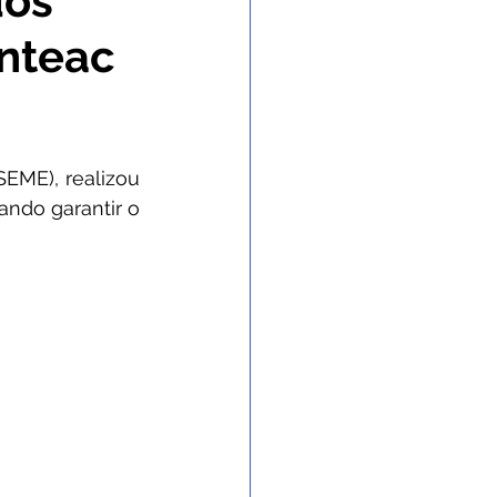
dos
inteac
 Gabinete
nvênios e Parcerias
EME), realizou 
ando garantir o 
 e Enchente
 de contingência