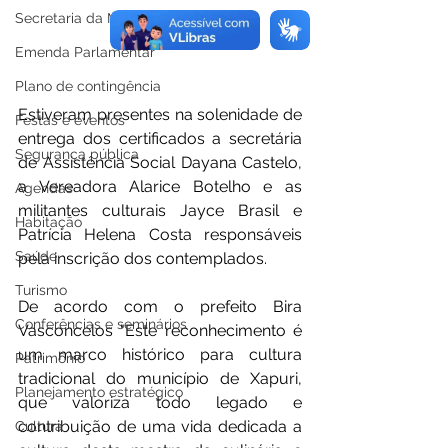
Secretaria da Mulher
Emenda Parlamentar
Plano de contingência
Estiveram presentes na solenidade de 
Festas e eventos
entrega dos certificados a secretária 
Segurança pública
de Assistência Social Dayana Castelo, 
a Vereadora Alarice Botelho e as 
Agendas
militantes culturais Jayce Brasil e 
Habitação
Patrícia Helena Costa responsáveis 
Saúde
pela inscrição dos contemplados.
Turismo
De acordo com o prefeito Bira 
Conferências e seminários
Vasconcelos "Este reconhecimento é 
um marco histórico para cultura 
Patrimônio
tradicional do município de Xapuri, 
Planejamento estratégico
que valoriza todo legado e 
contribuição de uma vida dedicada a 
Cultura