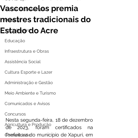
Vasconcelos premia
Saúde e Saneamento
mestres tradicionais do
Dengue
Estado do Acre
Vacinômetro
Educação
Infraestrutura e Obras
Assistência Social
Cultura Esporte e Lazer
Administração e Gestão
Meio Ambiente e Turismo
Comunicados e Avisos
Concursos
Nesta segunda-feira, 18 de dezembro 
Agricultura e Produção
de 2023, foram certificados na 
Prefeitura do município de Xapuri, em 
Comunidade