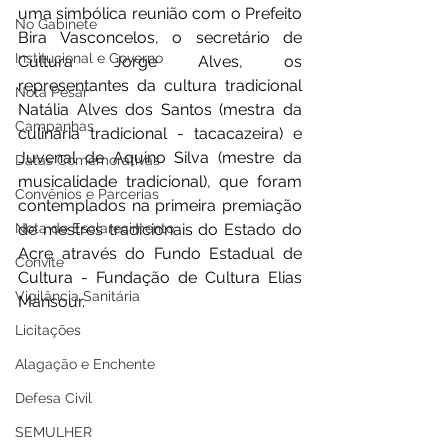
uma simbólica reunião com o Prefeito 
No Gabinete
Bira Vasconcelos, o secretário de 
Institucional e Governo
Cultura Jorge Alves, os 
representantes da cultura tradicional 
Nota Pesar
Natália Alves dos Santos (mestra da 
Campanhas
culinária tradicional - tacacazeira) e 
Juvenal de Aquino Silva (mestre da 
Datas Comemorativas
musicalidade tradicional), que foram 
Convênios e Parcerias
contemplados na primeira premiação 
Nota de Esclarecimento
de mestres tradicionais do Estado do 
Acre através do Fundo Estadual de 
Convite
Cultura - Fundação de Cultura Elias 
Vigilância Sanitária
Mansour.
Licitações
Alagação e Enchente
Defesa Civil
SEMULHER