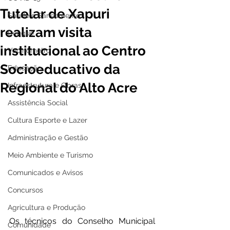
Tutelar de Xapuri
Saúde e Saneamento
realizam visita
Dengue
institucional ao Centro
Vacinômetro
Socioeducativo da
Educação
Regional do Alto Acre
Infraestrutura e Obras
Assistência Social
Cultura Esporte e Lazer
Administração e Gestão
Meio Ambiente e Turismo
Comunicados e Avisos
Concursos
Agricultura e Produção
Os técnicos do Conselho Municipal 
Comunidade