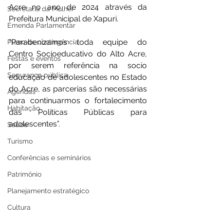
Acre no ano de 2024 através da 
Secretaria da Mulher
Prefeitura Municipal de Xapuri.
Emenda Parlamentar
“Parabenizamos toda equipe do 
Plano de contingência
Centro Socioeducativo do Alto Acre, 
Festas e eventos
por serem referência na socio 
Segurança pública
educação de adolescentes no Estado 
do Acre, as parcerias são necessárias 
Agendas
para continuarmos o fortalecimento 
Habitação
das Políticas Públicas para 
adolescentes”.
Saúde
Turismo
Conferências e seminários
Patrimônio
Planejamento estratégico
Cultura