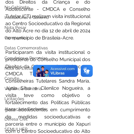
dos Direitos da Criança e do 
No Gabinete
Adolescente - CMDCA e Conselho 
Tutelar (CT) realizam visita institucional 
Institucional e Governo
ao Centro Socioeducativo da Regional 
Nota Pesar
do Alto Acre no dia 12 de abril de 2024 
no município de Brasileia-Acre.
Campanhas
Datas Comemorativas
Participaram da visita institucional o 
Convênios e Parcerias
presidente do Conselho Municipal dos 
Direitos da Criança e do Adolescente 
Nota de Esclarecimento
CMDCA Thiago Fabricio e as 
Convite
Conselheiras Tutelares Sandra Maria, 
Júnia Silva e Cilenilce Nogueira, a 
Vigilância Sanitária
visita teve como objetivo o 
Licitações
fortalecimento das Políticas Públicas 
Alagação e Enchente
para adolescentes em cumprimento 
de medidas socioeducativas e 
Defesa Civil
parceria entre o município de Xapuri 
SEMULHER
com o Centro Socioeducativo do Alto 