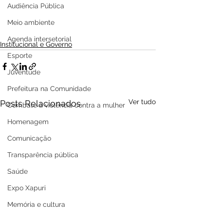
Audiência Pública
Meio ambiente
Agenda intersetorial
Institucional e Governo
Esporte
Juventude
Prefeitura na Comunidade
Ver tudo
Posts Relacionados
Combate à violência contra a mulher
Homenagem
Comunicação
Transparência pública
Saúde
Expo Xapuri
Memória e cultura