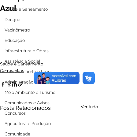
Azul
Saúde e Saneamento
Dengue
Vacinômetro
Educação
Infraestrutura e Obras
Assistência Social
Saúde e Saneamento
Campanhas
Cultura Esporte e Lazer
Administração e Gestão
Meio Ambiente e Turismo
Comunicados e Avisos
Ver tudo
Posts Relacionados
Concursos
Agricultura e Produção
Comunidade