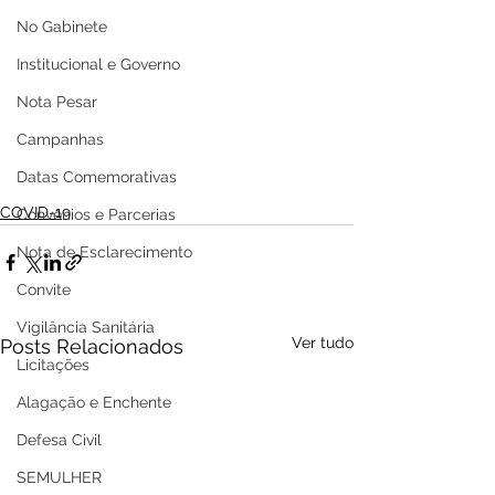
No Gabinete
Institucional e Governo
Nota Pesar
Campanhas
Datas Comemorativas
COVID-19
Convênios e Parcerias
Nota de Esclarecimento
Convite
Vigilância Sanitária
Ver tudo
Posts Relacionados
Licitações
Alagação e Enchente
Defesa Civil
SEMULHER