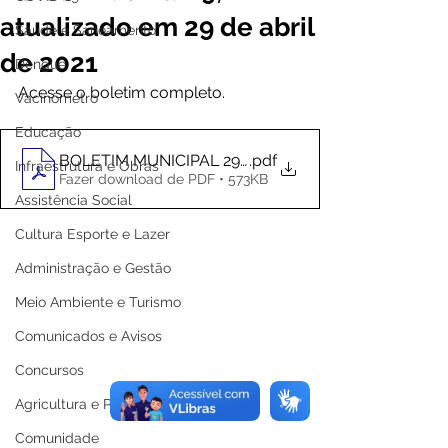
atualizado em 29 de abril
Saúde e Saneamento
de 2021
Dengue
Acesse o boletim completo. 
Vacinômetro
Educação
BOLETIM MUNICIPAL 29-04
.pdf
Infraestrutura e Obras
Fazer download de PDF • 573KB
Assistência Social
Cultura Esporte e Lazer
Administração e Gestão
Meio Ambiente e Turismo
Comunicados e Avisos
Concursos
Agricultura e Produção
Comunidade