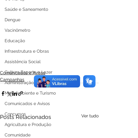
Saúde e Saneamento
Dengue
Vacinômetro
Educação
Infraestrutura e Obras
Assistência Social
Cultura Esporte e Lazer
Comunicados e Avisos
Campanhas
Administração e Gestão
Meio Ambiente e Turismo
Comunicados e Avisos
Concursos
Ver tudo
Posts Relacionados
Agricultura e Produção
Comunidade