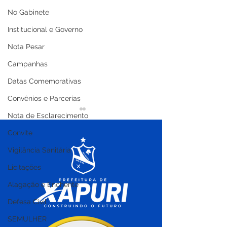
No Gabinete
Institucional e Governo
Nota Pesar
Campanhas
Datas Comemorativas
Convênios e Parcerias
Nota de Esclarecimento
Convite
Vigilância Sanitária
Licitações
Alagação e Enchente
1º de Abril: Em Xapuri, o
Campanha inéd
compromisso com a
doação de san
Defesa Civil
verdade gera
mobiliza popul
SEMULHER
resultados reais
Xapuri