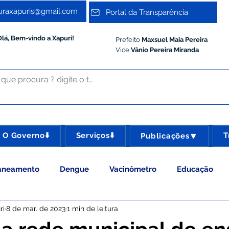
turaxapuris@gmail.com
Portal da Transparência
Olá, Bem-vindo a Xapuri!
Prefeito
Maxsuel Maia Pereira
Vice
Vânio Pereira Miranda
O Governo⬇️
Serviços⬇️
T
Publicações🔽
aneamento
Dengue
Vacinômetro
Educação
ri
8 de mar. de 2023
1 min de leitura
 Esporte e Lazer
Administração e Gestão
Meio Ambie