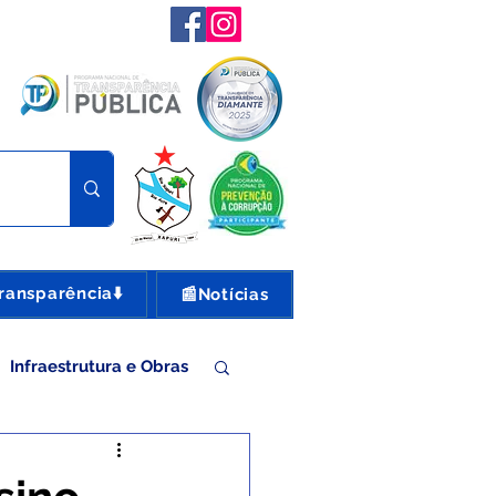
ransparência⬇️
📰Notícias
Infraestrutura e Obras
nte e Turismo