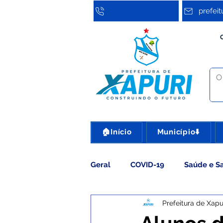
prefei
🏠Início
Município⬇️
Geral
COVID-19
Saúde e S
Prefeitura de Xapu
Assistência Social
Cultura