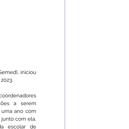
emed), iniciou 
2023. 
 coordenadores 
ções a serem 
, uma ano com 
junto com ela, 
a escolar de 