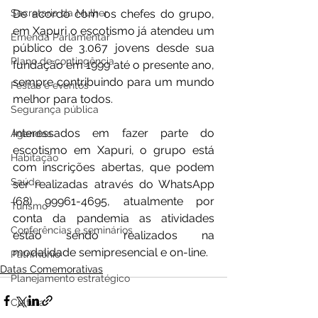
De acordo com os chefes do grupo, 
Secretaria da Mulher
em Xapuri o escotismo já atendeu um 
Emenda Parlamentar
público de 3.067 jovens desde sua 
Plano de contingência
fundação em 1999 até o presente ano, 
sempre contribuindo para um mundo 
Festas e eventos
melhor para todos.
Segurança pública
Interessados em fazer parte do 
Agendas
escotismo em Xapuri, o grupo está 
Habitação
com inscrições abertas, que podem 
Saúde
ser realizadas através do WhatsApp 
(68) 99961-4695, atualmente por 
Turismo
conta da pandemia as atividades 
Conferências e seminários
estão sendo realizados na 
modalidade semipresencial e on-line.
Patrimônio
Datas Comemorativas
Planejamento estratégico
Cultura