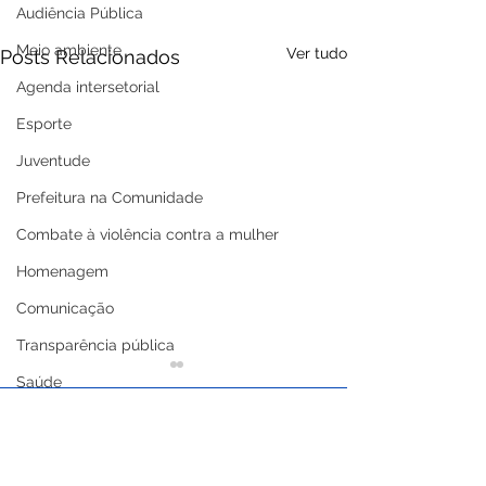
Audiência Pública
Meio ambiente
Ver tudo
Posts Relacionados
Agenda intersetorial
Esporte
Juventude
Prefeitura na Comunidade
Combate à violência contra a mulher
Homenagem
Comunicação
Transparência pública
Saúde
Expo Xapuri
Memória e cultura