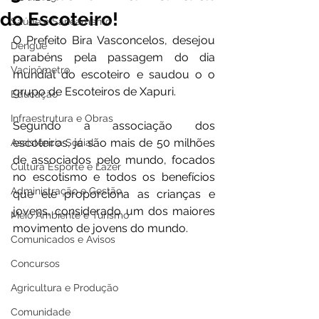
do Escoteiro!
Saúde e Saneamento
O Prefeito Bira Vasconcelos, desejou 
Dengue
parabéns pela passagem do dia 
Vacinômetro
mundial do escoteiro e saudou o o 
grupo de Escoteiros de Xapuri.
Educação
Infraestrutura e Obras
Segundo a associação dos 
escoteiros, já são mais de 50 milhões 
Assistência Social
de associados pelo mundo, focados 
Cultura Esporte e Lazer
no escotismo e todos os benefícios 
Administração e Gestão
que ele proporciona as crianças e 
jovens, considerado um dos maiores 
Meio Ambiente e Turismo
movimento de jovens do mundo.
Comunicados e Avisos
Concursos
Agricultura e Produção
Comunidade