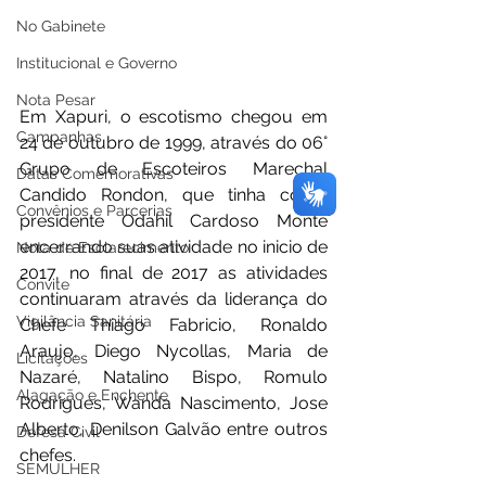
No Gabinete
Institucional e Governo
Nota Pesar
Em Xapuri, o escotismo chegou em 
Campanhas
24 de outubro de 1999, através do 06° 
Grupo de Escoteiros Marechal 
Datas Comemorativas
Candido Rondon, que tinha como 
Convênios e Parcerias
presidente Odahil Cardoso Monte 
encerrando suas atividade no inicio de 
Nota de Esclarecimento
2017, no final de 2017 as atividades 
Convite
continuaram através da liderança do 
Vigilância Sanitária
Chefe Thiago Fabricio, Ronaldo 
Araujo, Diego Nycollas, Maria de 
Licitações
Nazaré, Natalino Bispo, Romulo 
Alagação e Enchente
Rodrigues, Wanda Nascimento, Jose 
Alberto, Denilson Galvão entre outros 
Defesa Civil
chefes.
SEMULHER