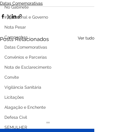
Datas Comemorativas
No Gabinete
Institucional e Governo
Nota Pesar
Campanhas
Ver tudo
Posts Relacionados
Datas Comemorativas
Convênios e Parcerias
Nota de Esclarecimento
Convite
Vigilância Sanitária
Licitações
Alagação e Enchente
Defesa Civil
SEMULHER