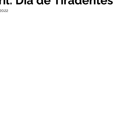
ril: Dia de Tiradentes
 2022
cursos
Agricultura e Produção
Comunidade
No
ta Pesar
Campanhas
Datas Comemorativas
Co
onvite
Vigilância Sanitária
Licitações
Alagação
Secretaria da Mulher
Emenda Parlamentar
Plano