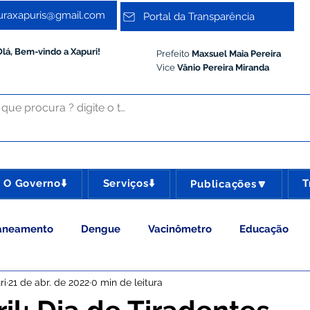
turaxapuris@gmail.com
Portal da Transparência
Olá, Bem-vindo a Xapuri!
Prefeito
Maxsuel Maia Pereira
Vice
Vânio Pereira Miranda
O Governo⬇️
Serviços⬇️
T
Publicações🔽
aneamento
Dengue
Vacinômetro
Educação
ri
21 de abr. de 2022
0 min de leitura
 Esporte e Lazer
Administração e Gestão
Meio Ambie