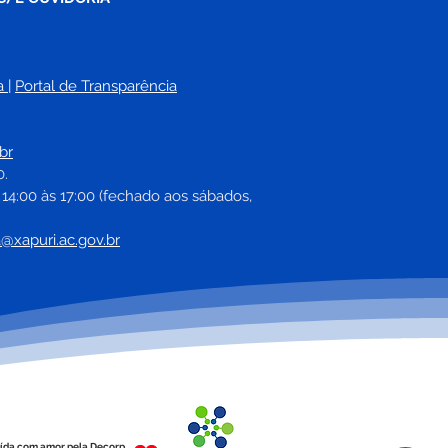
a
| 
Portal de Transparência
e maio: Um feliz Dia
Mães!
br
0.
 14:00 às 17:00 (fechado aos sábados, 
a@xapuri.ac.gov.br
ída com amor pela Decorp.