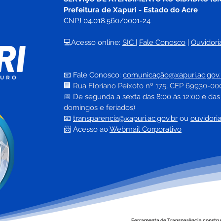
Prefeitura de Xapuri - Estado do Acre
CNPJ 04.018.560/0001-24
💻Acesso online: 
SIC 
| 
Fale Conosco
 | 
Ouvidori
04 de junho: Dia de Corpus
10 d
Christi
das 
📧 Fale Conosco: 
comunicação@xapuri.ac.gov.
🏢
Rua Floriano Peixoto nº 175, CEP 69930-00
📅
 De segunda a sexta das 8:00 às 12:00 e das
domingos e feriados)
📧
transparencia@xapuri.ac.gov.br
ou 
ouvidori
📨 Acesso ao 
Webmail Corporativo
Ferramenta de Transparência constru