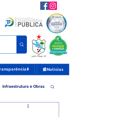
ransparência⬇️
📰Notícias
Infraestrutura e Obras
nte e Turismo