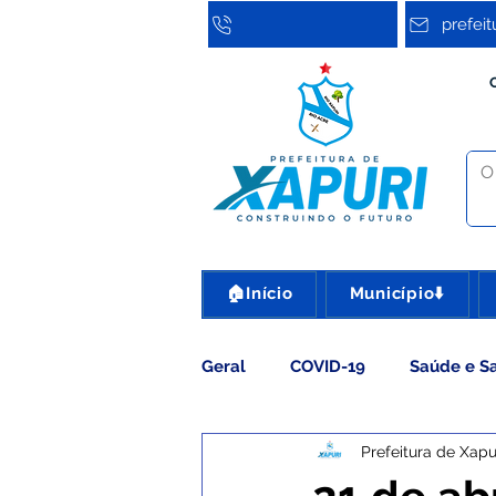
prefei
🏠Início
Município⬇️
Geral
COVID-19
Saúde e S
Prefeitura de Xapu
Assistência Social
Cultura