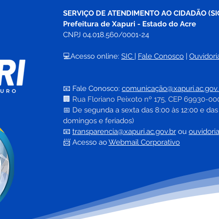
SERVIÇO DE ATENDIMENTO AO CIDADÃO (SI
Prefeitura de Xapuri - Estado do Acre
CNPJ 04.018.560/0001-24
💻Acesso online: 
SIC 
| 
Fale Conosco
 | 
Ouvidori
04 de junho: Dia de Corpus
10 d
Christi
das 
📧 Fale Conosco: 
comunicação@xapuri.ac.gov.
🏢
Rua Floriano Peixoto nº 175, CEP 69930-00
📅
 De segunda a sexta das 8:00 às 12:00 e das
domingos e feriados)
📧
transparencia@xapuri.ac.gov.br
ou 
ouvidori
📨 Acesso ao 
Webmail Corporativo