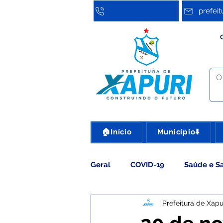
prefei
🏠Início
Município⬇️
Geral
COVID-19
Saúde e S
Prefeitura de Xapu
Assistência Social
Cultura