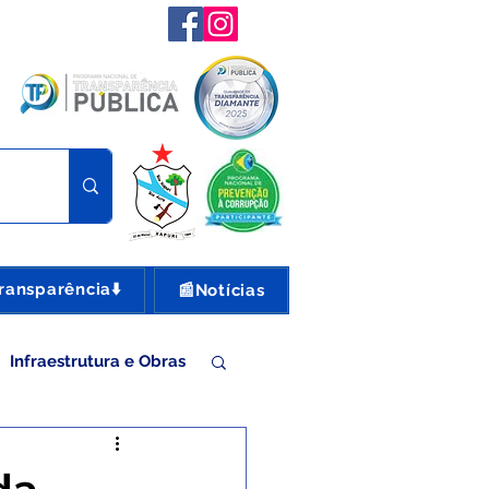
ransparência⬇️
📰Notícias
Infraestrutura e Obras
nte e Turismo