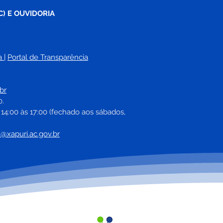
C) E OUVIDORIA
a
| 
Portal de Transparência
e maio: Um feliz Dia
Mães!
br
0.
 14:00 às 17:00 (fechado aos sábados, 
a@xapuri.ac.gov.br