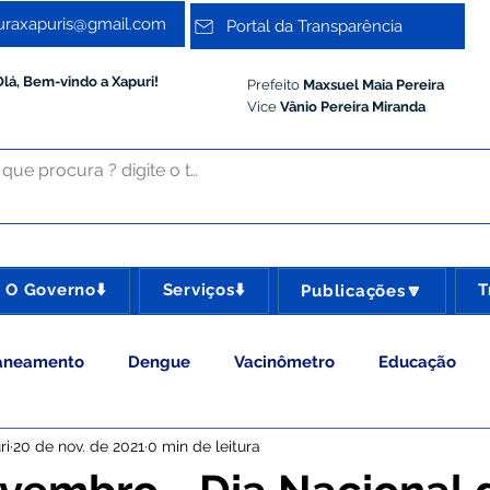
turaxapuris@gmail.com
Portal da Transparência
Olá, Bem-vindo a Xapuri!
Prefeito
Maxsuel Maia Pereira
Vice
Vânio Pereira Miranda
O Governo⬇️
Serviços⬇️
T
Publicações🔽
aneamento
Dengue
Vacinômetro
Educação
ri
20 de nov. de 2021
0 min de leitura
 Esporte e Lazer
Administração e Gestão
Meio Ambie