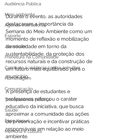
Audiência Pública
Meio ambiente
Durante o evento, as autoridades 
destacaram a importância da 
Agenda intersetorial
Semana do Meio Ambiente como um 
Esporte
momento de reflexão e mobilização 
da sociedade em torno da 
Juventude
sustentabilidade, da proteção dos 
Prefeitura na Comunidade
recursos naturais e da construção de 
Combate à violência contra a mulher
um futuro mais equilibrado para o 
município.
Homenagem
Comunicação
A presença de estudantes e 
professores reforçou o caráter 
Transparência pública
educativo da iniciativa, que busca 
Saúde
aproximar a comunidade das ações 
Expo Xapuri
de preservação e incentivar práticas 
responsáveis em relação ao meio 
Memória e cultura
ambiente.