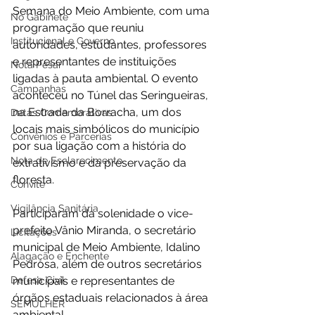
Semana do Meio Ambiente, com uma 
No Gabinete
programação que reuniu 
Institucional e Governo
autoridades, estudantes, professores 
e representantes de instituições 
Nota Pesar
ligadas à pauta ambiental. O evento 
Campanhas
aconteceu no Túnel das Seringueiras, 
na Estrada da Borracha, um dos 
Datas Comemorativas
locais mais simbólicos do município 
Convênios e Parcerias
por sua ligação com a história do 
Nota de Esclarecimento
extrativismo e da preservação da 
floresta.
Convite
Vigilância Sanitária
Participaram da solenidade o vice-
prefeito Vânio Miranda, o secretário 
Licitações
municipal de Meio Ambiente, Idalino 
Alagação e Enchente
Pedrosa, além de outros secretários 
Defesa Civil
municipais e representantes de 
órgãos estaduais relacionados à área 
SEMULHER
ambiental.