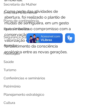
Secretaria da Mulher
Como parte das atividades de 
Emenda Parlamentar
abertura, foi realizado o plantio de 
Plano de contingência
mudas de seringueira, em um gesto 
que simboliza o compromisso com a 
Festas e eventos
conservação ambiental, a 
Segurança pública
valorização da floresta e o 
Agendas
fortalecimento da consciência 
ecológica entre as novas gerações.
Habitação
Saúde
Turismo
Conferências e seminários
Patrimônio
Planejamento estratégico
Cultura