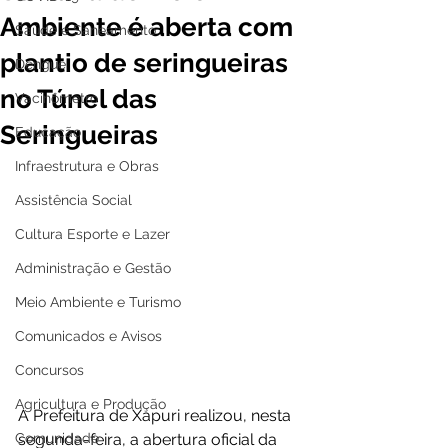
Ambiente é aberta com
Saúde e Saneamento
plantio de seringueiras
Dengue
no Túnel das
Vacinômetro
Seringueiras
Educação
Infraestrutura e Obras
Assistência Social
Cultura Esporte e Lazer
Administração e Gestão
Meio Ambiente e Turismo
Comunicados e Avisos
Concursos
Agricultura e Produção
A Prefeitura de Xapuri realizou, nesta 
Comunidade
segunda-feira, a abertura oficial da 