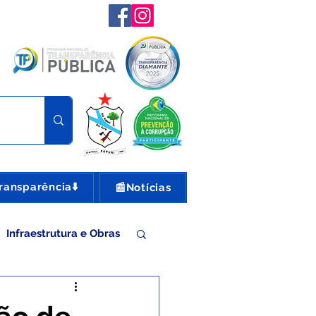
ransparência⬇️
📰Notícias
Infraestrutura e Obras
nte e Turismo