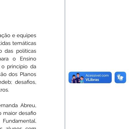
ação e equipes 
idas temáticas 
das políticas 
ara o Ensino 
o princípio da 
ão dos Planos 
eb; desafios, 
ros.
rnanda Abreu, 
 maior desafio 
 Fundamental. 
os alunos com 