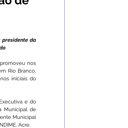
ão de
 Gabinete
nvênios e Parcerias
presidente da 
ado
 e Enchente
 promoveu nos 
em Rio Branco, 
os iniciais do 
 de contingência
xecutiva e do 
 Municipal de 
gente Municipal 
NDIME, Acre.