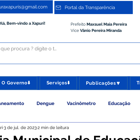
turaxapuris@gmail.com
Portal da Transparência
Olá, Bem-vindo a Xapuri!
Prefeito
Maxsuel Maia Pereira
Vice
Vânio Pereira Miranda
O Governo⬇️
Serviços⬇️
T
Publicações🔽
aneamento
Dengue
Vacinômetro
Educação
ri
3 de jul. de 2023
2 min de leitura
 Esporte e Lazer
Administração e Gestão
Meio Ambie