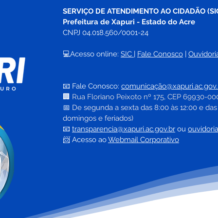
SERVIÇO DE ATENDIMENTO AO CIDADÃO (SI
Prefeitura de Xapuri - Estado do Acre
CNPJ 04.018.560/0001-24
💻Acesso online: 
SIC 
| 
Fale Conosco
 | 
Ouvidori
META BATIDA E
Pref
RESULTADO HISTÓRICO EM
e in
📧 Fale Conosco: 
comunicação@xapuri.ac.gov.
XAPURI
labo
🏢
Rua Floriano Peixoto nº 175, CEP 69930-00
da h
📅
 De segunda a sexta das 8:00 às 12:00 e das
muni
domingos e feriados)
📧
transparencia@xapuri.ac.gov.br
ou 
ouvidori
📨 Acesso ao 
Webmail Corporativo