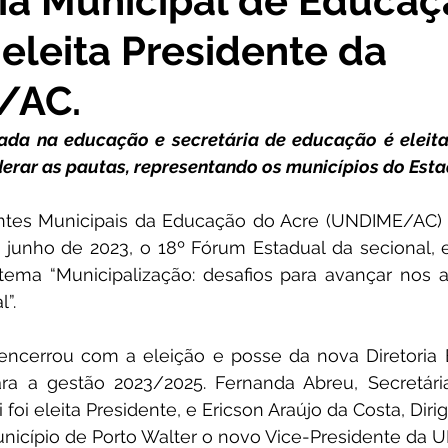
ia Municipal de Educaç
 eleita Presidente da
cursos
Agricultura e Produção
Comunidade
No
/AC.
ta Pesar
Campanhas
Datas Comemorativas
Co
ada na educação e secretária de educação é eleita 
erar as pautas, representando os municípios do Est
onvite
Vigilância Sanitária
Licitações
Alagação
entes Municipais da Educação do Acre (UNDIME/AC)
e junho de 2023, o 18º Fórum Estadual da secional, 
ema “Municipalização: desafios para avançar nos an
Secretaria da Mulher
Emenda Parlamentar
Plano
”.
ncerrou com a eleição e posse da nova Diretoria E
ra a gestão 2023/2025. Fernanda Abreu, Secretária
foi eleita Presidente, e Ericson Araújo da Costa, Diri
icípio de Porto Walter o novo Vice-Presidente da U