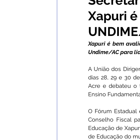
Secretár
Xapuri é
Comunicados e Avisos
Con
UNDIME
Institucional e Governo
No
Xapuri é bem avali
Undime/AC para lid
Nota de Esclarecimento
C
A União dos Dirig
dias 28, 29 e 30 d
Acre e debateu o t
Defesa Civil
SEMULHER
Ensino Fundamental
O Fórum Estadual e
Conselho Fiscal pa
Educação de Xapuri 
de Educação do mun