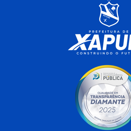
Xapuri conquista a terceira
melhor nota do Acre no
Ideb 2025 e Escola Rita
Maia alcança maior índice
do município