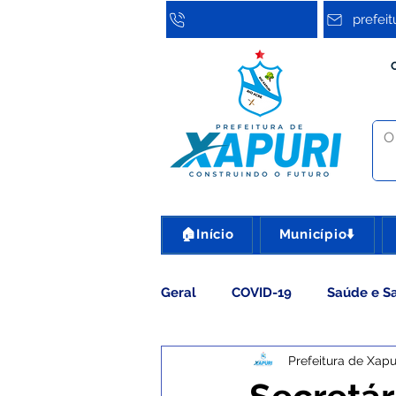
prefei
🏠Início
Município⬇️
Geral
COVID-19
Saúde e S
Prefeitura de Xapu
Assistência Social
Cultura