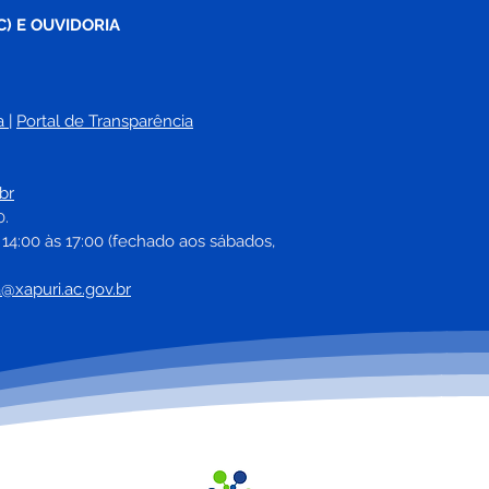
C) E OUVIDORIA
a
| 
Portal de Transparência
eitura inicia ano letivo
augura primeiro
br
ratório de informática
0.
istória da rede
 14:00 às 17:00 (fechado aos sábados, 
cipal de ensino
a@xapuri.ac.gov.br