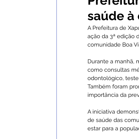
Prefeitu
saúde à
Comunicados e Avisos
Con
A Prefeitura de Xap
ação da 3ª edição 
Institucional e Governo
No
comunidade Boa V
Durante a manhã, m
Nota de Esclarecimento
C
como consultas mé
odontológico, test
Também foram prom
Defesa Civil
SEMULHER
importância da pre
A iniciativa demon
de saúde das comun
estar para a popula