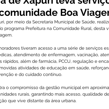
ra de Xapuri leva serviç
 comunidade Boa Viag
cursos
Agricultura e Produção
Comunidade
No
uri, por meio da Secretaria Municipal de Saúde, real
do programa Prefeitura na Comunidade Rural, desta v
ta Pesar
Campanhas
Datas Comemorativas
Co
iagem.
oradores tiveram acesso a uma série de serviços ess
onvite
Vigilância Sanitária
Licitações
Alagação
dicas, atendimento de enfermagem, vacinação, ate
es rápidos, além de farmácia, PCCU, regulação e en
ovidas atividades de educação em saúde, reforçan
Secretaria da Mulher
Emenda Parlamentar
Plano
venção e do cuidado contínuo.
stra o compromisso da gestão municipal em aproximar
idades rurais, garantindo mais acesso, qualidade d
ção que vive distante da área urbana.