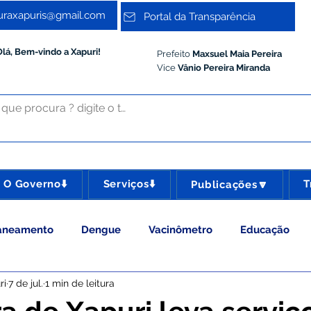
turaxapuris@gmail.com
Portal da Transparência
Olá, Bem-vindo a Xapuri!
Prefeito
Maxsuel Maia Pereira
Vice
Vânio Pereira Miranda
O Governo⬇️
Serviços⬇️
T
Publicações🔽
aneamento
Dengue
Vacinômetro
Educação
ri
7 de jul.
1 min de leitura
 Esporte e Lazer
Administração e Gestão
Meio Ambie