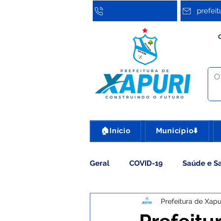
prefei
🏠Início
Município⬇️
Geral
COVID-19
Saúde e S
Prefeitura de Xapu
Assistência Social
Cultura