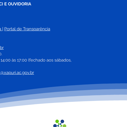
C) E OUVIDORIA
a
| 
Portal de Transparência
br
0.
 14:00 às 17:00 (fechado aos sábados, 
a@xapuri.ac.gov.br