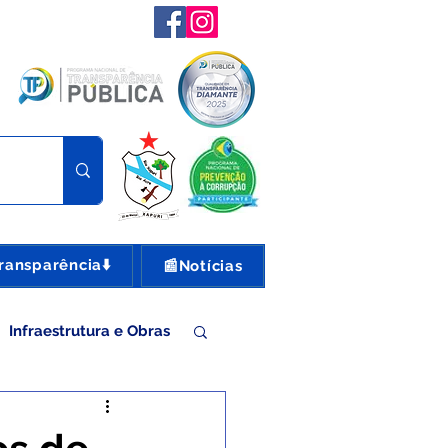
ransparência⬇️
📰Notícias
Infraestrutura e Obras
nte e Turismo