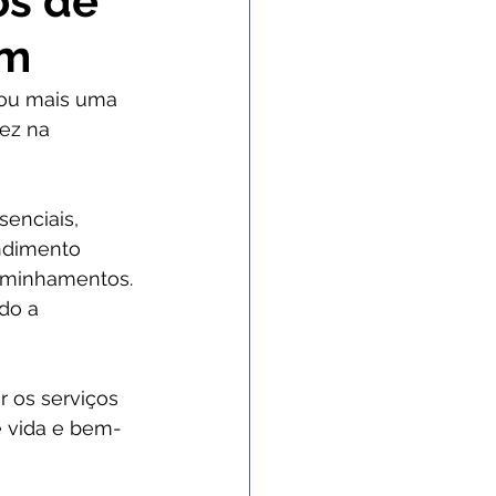
os de
em
 Gabinete
izou mais uma 
ez na 
nvênios e Parcerias
enciais, 
 e Enchente
ndimento 
caminhamentos. 
do a 
 de contingência
 os serviços 
e vida e bem-