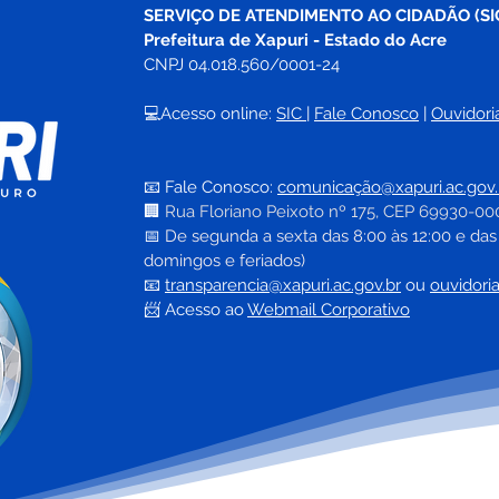
SERVIÇO DE ATENDIMENTO AO CIDADÃO (SI
Prefeitura de Xapuri - Estado do Acre
CNPJ 04.018.560/0001-24
💻Acesso online: 
SIC 
| 
Fale Conosco
 | 
Ouvidori
📧 Fale Conosco: 
comunicação@xapuri.ac.gov.
🏢
Rua Floriano Peixoto nº 175, CEP 69930-00
📅
 De segunda a sexta das 8:00 às 12:00 e das
domingos e feriados)
📧
transparencia@xapuri.ac.gov.br
ou 
ouvidori
📨 Acesso ao 
Webmail Corporativo