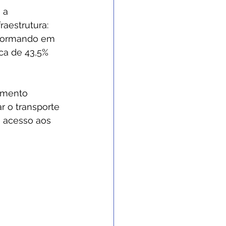
 a 
aestrutura: 
sformando em 
ca de 43,5% 
vimento 
r o transporte 
 acesso aos 