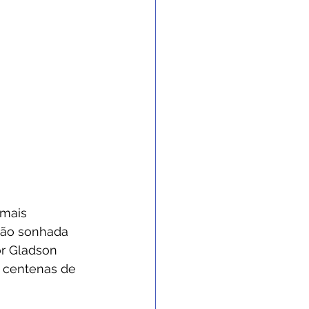
 mais 
 tão sonhada 
or Gladson 
e centenas de 