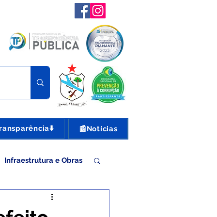
ransparência⬇️
📰Notícias
Infraestrutura e Obras
nte e Turismo