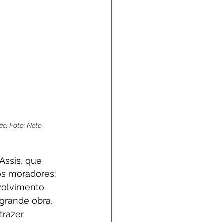
o. Foto: Neto 
Assis, que 
os moradores:
volvimento. 
grande obra, 
trazer 