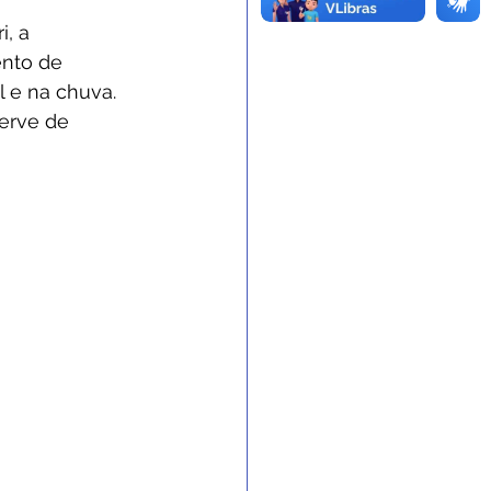
, a 
nto de 
 e na chuva. 
erve de 