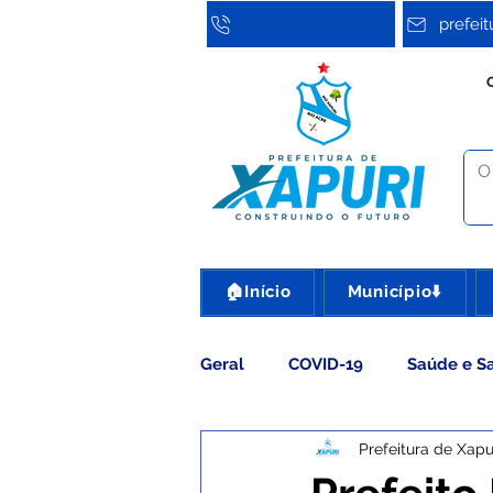
prefei
🏠Início
Município⬇️
Geral
COVID-19
Saúde e S
Prefeitura de Xapu
Assistência Social
Cultura