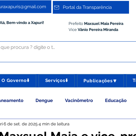
turaxapuris@gmail.com
Portal da Transparência
Olá, Bem-vindo a Xapuri!
Prefeito
Maxsuel Maia Pereira
Vice
Vânio Pereira Miranda
O Governo⬇️
Serviços⬇️
T
Publicações🔽
aneamento
Dengue
Vacinômetro
Educação
ri
6 de set. de 2025
4 min de leitura
 Esporte e Lazer
Administração e Gestão
Meio Ambie