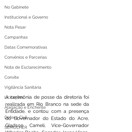
No Gabinete
Institucional e Governo
Nota Pesar
Campanhas
Datas Comemorativas
Convênios e Parcerias
Nota de Esclarecimento
Convite
Vigilância Sanitária
A cerimônia de posse da diretoria foi 
Licitações
realizada em Rio Branco na sede da 
Alagação e Enchente
Entidade, e contou com a presença 
Defesa Civil
do Governador do Estado do Acre, 
Gladson Cameli, Vice-Governador 
SEMULHER