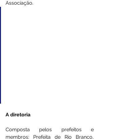
Associação.
“A AMAC nos apoia na 
elaboração dos projetos e 
ajuda na interlocução com a 
bancada acreana para 
liberação de recursos 
federais. Tenho certeza que 
essa nova diretoria não 
mediará esforços para 
continuar nos ajudando e fará 
um excelente trabalho.
A diretoria 
Composta pelos prefeitos e 
membros: Prefeita de Rio Branco, 