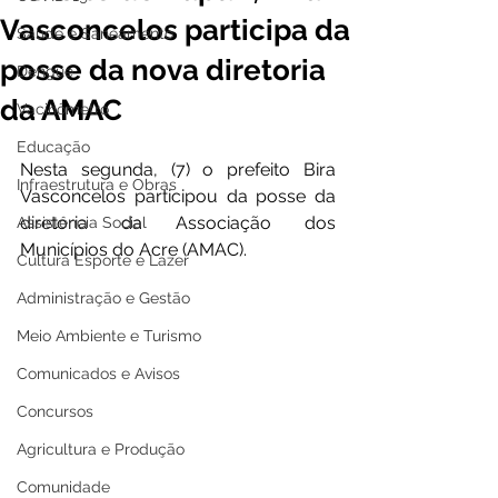
Vasconcelos participa da
Saúde e Saneamento
posse da nova diretoria
Dengue
da AMAC
Vacinômetro
Educação
Nesta segunda, (7) o prefeito Bira 
Infraestrutura e Obras
Vasconcelos participou da posse da 
diretoria da Associação dos 
Assistência Social
Municípios do Acre (AMAC). 
Cultura Esporte e Lazer
Administração e Gestão
Meio Ambiente e Turismo
Comunicados e Avisos
Concursos
Agricultura e Produção
Comunidade