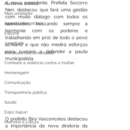
A nova presidente, Prefeita Socorro 
Audiência Pública
Neri, destacou que fará uma gestão 
Meio ambiente
com muito diálogo com todos os 
associados, buscando sempre a 
Agenda intersetorial
harmonia com os poderes e 
Esporte
trabalhando em prol de todo o povo 
Juventude
acreano e que não medirá esforços 
para cumprir e defender a pauta 
Prefeitura na Comunidade
municipalista.
Combate à violência contra a mulher
Homenagem
Comunicação
Transparência pública
Saúde
Expo Xapuri
O prefeito Bira Vasconcelos destacou 
Memória e cultura
a importância da nova diretoria da 