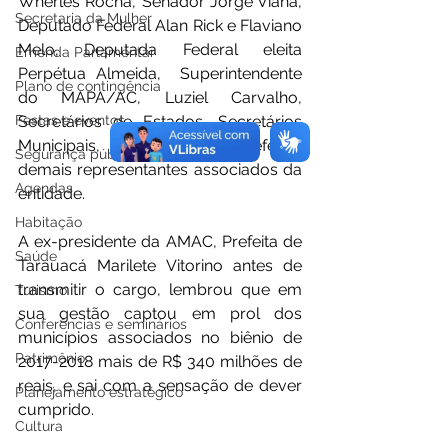
Wherles Rocha, Senador Jorge Viana, 
Secretaria da Mulher
Deputado Federal Alan Rick e Flaviano 
Melo, Deputada Federal eleita 
Emenda Parlamentar
Perpétua Almeida,  Superintendente 
Plano de contingência
do MAPA/AC, Luziel Carvalho, 
Secretários de Estados, Secretários 
Festas e eventos
Municipais, Prefeitos e vice-prefeitos 
Segurança pública
demais representantes associados da 
Agendas
entidade.
Habitação
A ex-presidente da AMAC, Prefeita de 
Saúde
Tarauacá Marilete Vitorino antes de 
transmitir o cargo, lembrou que em 
Turismo
sua gestão captou em prol dos 
Conferências e seminários
municípios associados no biênio de 
Patrimônio
2017-2018 mais de R$ 340 milhões de 
reais, e sai com a sensação de dever 
Planejamento estratégico
cumprido.
Cultura