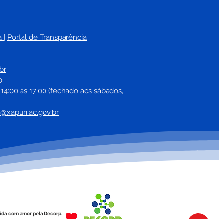
a
| 
Portal de Transparência
eitura de Xapuri e
eto Visão Social
br
izam semana de
0.
es oftalmológicos
 14:00 às 17:00 (fechado aos sábados, 
uitos
a@xapuri.ac.gov.br
ída com amor pela Decorp.