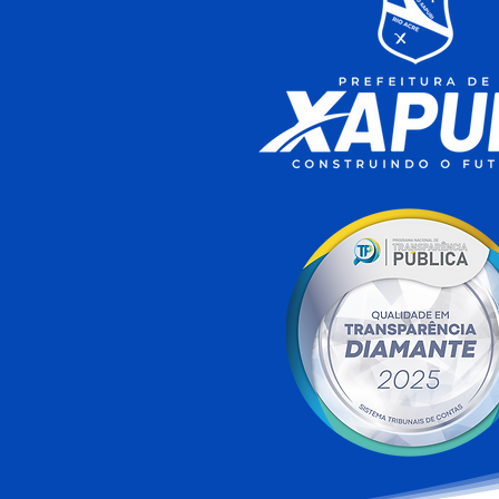
O CAMINHÃO DA CAIXA
ESTÁ EM XAPURI!