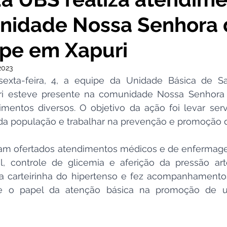
nidade Nossa Senhora 
cursos
Agricultura e Produção
Comunidade
No
pe em Xapuri
ta Pesar
Campanhas
Datas Comemorativas
Co
2023
xta-feira, 4, a equipe da Unidade Básica de Sa
uri esteve presente na comunidade Nossa Senhora
onvite
Vigilância Sanitária
Licitações
Alagação
dimentos diversos. O objetivo da ação foi levar ser
da população e trabalhar na prevenção e promoção d
Secretaria da Mulher
Emenda Parlamentar
Plano
ram ofertados atendimentos médicos e de enfermagem
l, controle de glicemia e aferição da pressão arte
a carteirinha do hipertenso e fez acompanhamentos
bre o papel da atenção básica na promoção de u