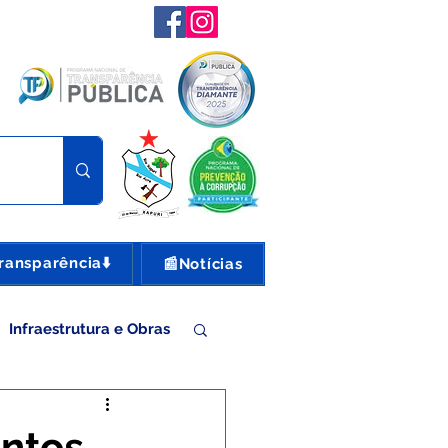
ransparência⬇️
📰Notícias
Infraestrutura e Obras
nte e Turismo
entos