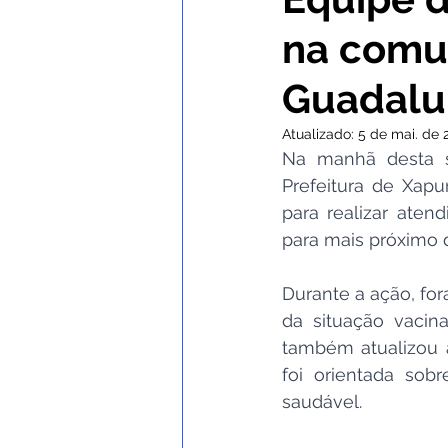
na comu
Comunicados e Avisos
Con
Guadalu
Institucional e Governo
No
Atualizado:
5 de mai. de 
Na manhã desta se
Prefeitura de Xap
Nota de Esclarecimento
C
para realizar aten
para mais próximo 
Defesa Civil
SEMULHER
Durante a ação, fo
da situação vacina
também atualizou 
foi orientada so
saudável. 