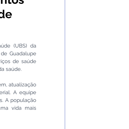
de
 Gabinete
nvênios e Parcerias
úde (UBS) da 
 de Guadalupe 
 e Enchente
viços de saúde 
a saúde. 
 de contingência
, atualização 
rial. A equipe 
. A população 
ma vida mais 