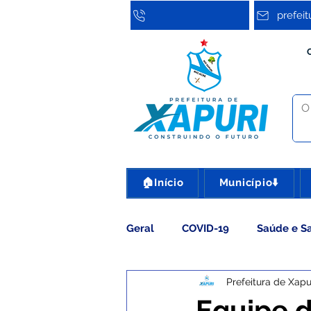
prefei
🏠Início
Município⬇️
Geral
COVID-19
Saúde e S
Prefeitura de Xapu
Assistência Social
Cultura
Equipe d