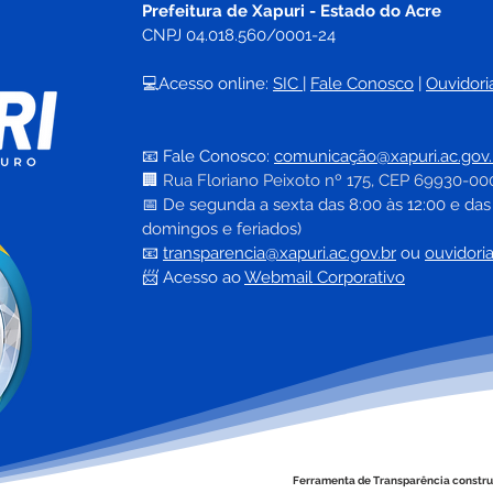
Prefeitura de Xapuri - Estado do Acre
CNPJ 04.018.560/0001-24
💻Acesso online: 
SIC 
| 
Fale Conosco
 | 
Ouvidori
Mais Saúde: Xapuri recebe
Pref
micro-ônibus e anuncia
Proj
📧 Fale Conosco: 
comunicação@xapuri.ac.gov.
novos veículos para
real
🏢
Rua Floriano Peixoto nº 175, CEP 69930-00
fortalecer o SUS local
exam
📅
 De segunda a sexta das 8:00 às 12:00 e das
grat
domingos e feriados)
📧
transparencia@xapuri.ac.gov.br
ou 
ouvidori
📨 Acesso ao 
Webmail Corporativo
Ferramenta de Transparência constru