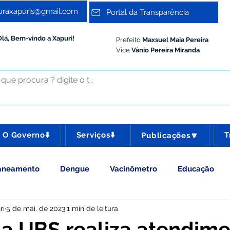
turaxapuris@gmail.com
Portal da Transparência
Olá, Bem-vindo a Xapuri!
Prefeito
Maxsuel Maia Pereira
Vice
Vânio Pereira Miranda
O Governo⬇️
Serviços⬇️
T
Publicações🔽
aneamento
Dengue
Vacinômetro
Educação
ri
5 de mai. de 2023
1 min de leitura
 Esporte e Lazer
Administração e Gestão
Meio Ambie
a UBS realiza atendim