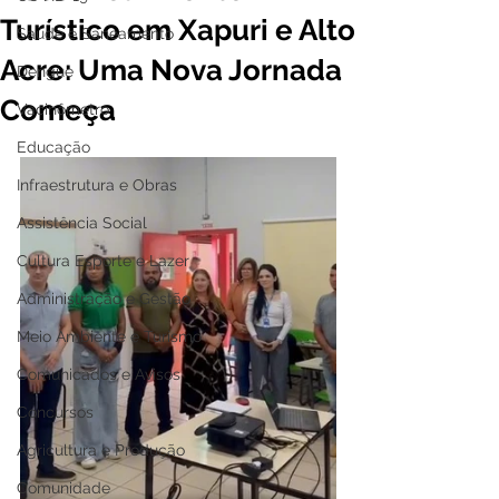
Turístico em Xapuri e Alto
Saúde e Saneamento
Acre: Uma Nova Jornada
Dengue
Começa
Vacinômetro
Educação
Infraestrutura e Obras
Assistência Social
Cultura Esporte e Lazer
Administração e Gestão
Meio Ambiente e Turismo
Comunicados e Avisos
Concursos
Agricultura e Produção
Comunidade