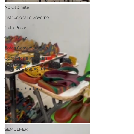
No Gabinete
Institucional e Governo
Nota Pesar
Campanhas
Datas Comemorativas
Convênios e Parcerias
Nota de Esclarecimento
Convite
Vigilância Sanitária
Licitações
Alagação e Enchente
Defesa Civil
SEMULHER