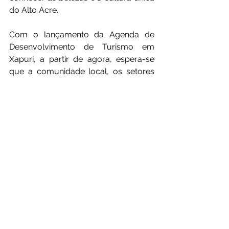
do Alto Acre.
Com o lançamento da Agenda de 
Desenvolvimento de Turismo em 
Xapuri, a partir de agora, espera-se 
que a comunidade local, os setores 
público e privado, e todos os 
envolvidos nessa jornada trabalhem 
juntos para transformar esse sonho 
em realidade, tornando a região um 
destino turístico de destaque no 
cenário nacional e internacional. O 
potencial está lá, e agora é hora de 
aproveitá-lo ao máximo.
Institucional e Governo