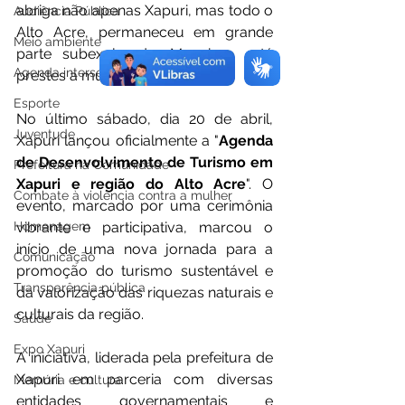
abriga não apenas Xapuri, mas todo o 
Audiência Pública
Alto Acre, permaneceu em grande 
Meio ambiente
parte subexplorado. Mas isso está 
Agenda intersetorial
prestes a mudar.
Esporte
No último sábado, dia 20 de abril, 
Juventude
Xapuri lançou oficialmente a "
Agenda 
de Desenvolvimento de Turismo em 
Prefeitura na Comunidade
Xapuri e região do Alto Acre
". O 
Combate à violência contra a mulher
evento, marcado por uma cerimônia 
Homenagem
vibrante e participativa, marcou o 
início de uma nova jornada para a 
Comunicação
promoção do turismo sustentável e 
Transparência pública
da valorização das riquezas naturais e 
culturais da região.
Saúde
Expo Xapuri
A iniciativa, liderada pela prefeitura de 
Xapuri em parceria com diversas 
Memória e cultura
entidades governamentais e 