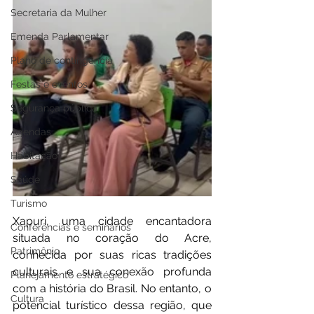
Secretaria da Mulher
Emenda Parlamentar
Plano de contingência
Festas e eventos
Segurança pública
Agendas
Habitação
Saúde
Turismo
Xapuri, uma cidade encantadora 
Conferências e seminários
situada no coração do Acre, 
Patrimônio
conhecida por suas ricas tradições 
culturais e sua conexão profunda 
Planejamento estratégico
com a história do Brasil. No entanto, o 
Cultura
potencial turístico dessa região, que 