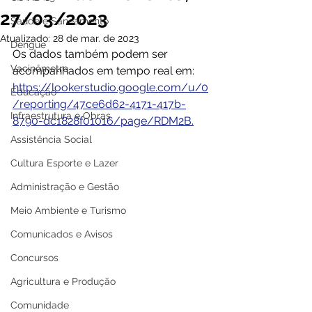
27/03/2023
Saúde e Saneamento
Atualizado:
28 de mar. de 2023
Dengue
Os dados também podem ser 
Vacinômetro
acompanhados em tempo real em: 
https://lookerstudio.google.com/u/0
Educação
/reporting/47ce6d62-4171-417b-
Infraestrutura e Obras
8790-dc1828f01016/page/RDM2B.
Assistência Social
Cultura Esporte e Lazer
Administração e Gestão
Meio Ambiente e Turismo
Comunicados e Avisos
Concursos
Agricultura e Produção
Comunidade