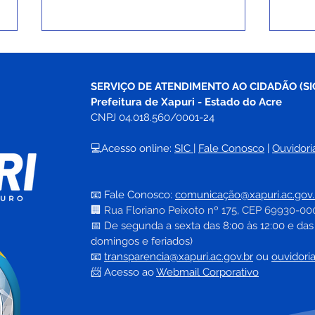
SERVIÇO DE ATENDIMENTO AO CIDADÃO (SI
Prefeitura de Xapuri - Estado do Acre
CNPJ 04.018.560/0001-24
💻Acesso online: 
SIC 
| 
Fale Conosco
 | 
Ouvidori
Equipe de imunização,
Bole
vacina idosos contra a
atua
📧 Fale Conosco: 
comunicação@xapuri.ac.gov.
covid-19 e atualiza
de 2
🏢
Rua Floriano Peixoto nº 175, CEP 69930-00
caderneta com as vacinas
📅
 De segunda a sexta das 8:00 às 12:00 e das
de rotinas
domingos e feriados)
📧
transparencia@xapuri.ac.gov.br
ou 
ouvidori
📨 Acesso ao 
Webmail Corporativo