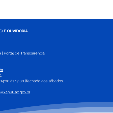
C) E OUVIDORIA
a
| 
Portal de Transparência
tim Covid-19,
lizado em 19 de julho
br
022
0.
 14:00 às 17:00 (fechado aos sábados, 
a@xapuri.ac.gov.br