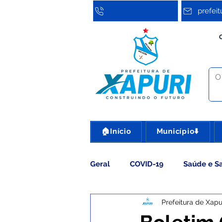
prefei
🏠Início
Município⬇️
Geral
COVID-19
Saúde e S
Prefeitura de Xapu
Assistência Social
Cultura