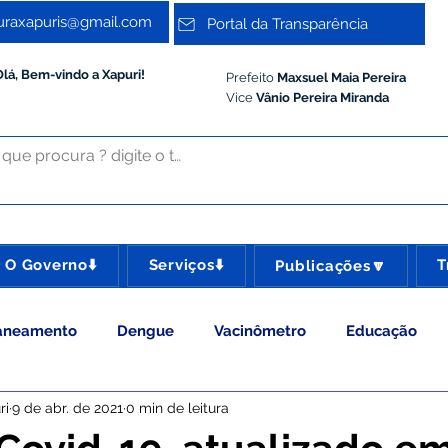
turaxapuris@gmail.com
Portal da Transparência
Olá, Bem-vindo a Xapuri!
Prefeito
Maxsuel Maia Pereira
Vice
Vânio Pereira Miranda
O Governo⬇️
Serviços⬇️
T
Publicações🔽
aneamento
Dengue
Vacinômetro
Educação
ri
9 de abr. de 2021
0 min de leitura
 Esporte e Lazer
Administração e Gestão
Meio Ambie