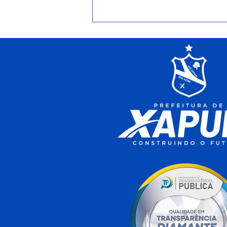
Semusa chama a atenção
da população para
cuidados com o aumento
de casos de Covid-19