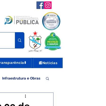
ransparência⬇️
📰Notícias
Infraestrutura e Obras
nte e Turismo