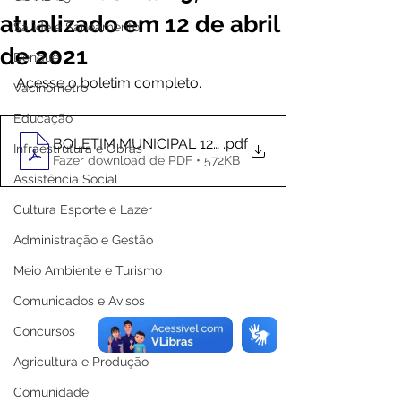
atualizado em 12 de abril
Saúde e Saneamento
de 2021
Dengue
Acesse o boletim completo. 
Vacinômetro
Educação
BOLETIM MUNICIPAL 12-04
.pdf
Infraestrutura e Obras
Fazer download de PDF • 572KB
Assistência Social
Cultura Esporte e Lazer
Administração e Gestão
Meio Ambiente e Turismo
Comunicados e Avisos
Concursos
Agricultura e Produção
Comunidade