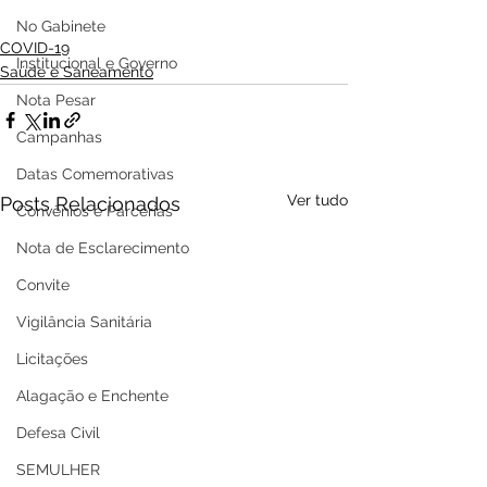
No Gabinete
COVID-19
Institucional e Governo
Saúde e Saneamento
Nota Pesar
Campanhas
Datas Comemorativas
Ver tudo
Posts Relacionados
Convênios e Parcerias
Nota de Esclarecimento
Convite
Vigilância Sanitária
Licitações
Alagação e Enchente
Defesa Civil
SEMULHER