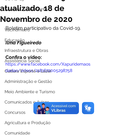
atualizado, 18 de
Saúde e Saneamento
Novembro de 2020
Dengue
Boletim participativo da Covid-19.
Vacinômetro
Educação
Ilma Figueiredo
Infraestrutura e Obras
Confira o vídeo:
Assistência Social
https://www.facebook.com/Xapuridemaos
dadas/videos/2181672005298758
Cultura Esporte e Lazer
Administração e Gestão
Meio Ambiente e Turismo
Comunicados e Avisos
Concursos
Agricultura e Produção
Comunidade