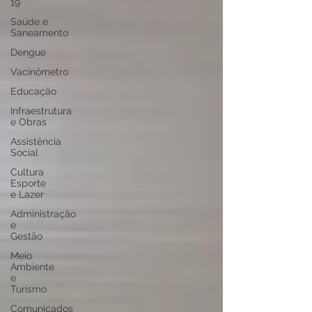
19
Saúde e
Saneamento
Dengue
Vacinômetro
Educação
Infraestrutura
e Obras
Assistência
Social
Cultura
Esporte
e Lazer
Administração
e
Gestão
Meio
Ambiente
e
Turismo
Comunicados