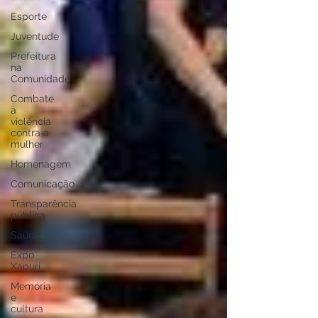
Esporte
Juventude
Prefeitura
na
Comunidade
Combate
à
violência
contra a
mulher
Homenagem
Comunicação
Transparência
pública
Saúde
Expo
Xapuri
Memória
e
cultura