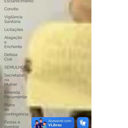
Esclarecimento
Convite
Vigilância
Sanitária
Licitações
Alagação
e
Enchente
Defesa
Civil
SEMULHER
Secretaria
da
Mulher
Emenda
Parlamentar
Plano
de
contingência
Festas e
eventos