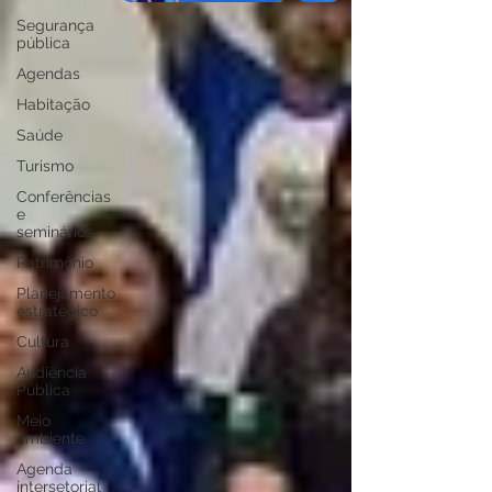
Segurança
pública
Agendas
Habitação
Saúde
Turismo
Conferências
e
seminários
Patrimônio
Planejamento
estratégico
Cultura
Audiência
Pública
Meio
ambiente
Agenda
intersetorial