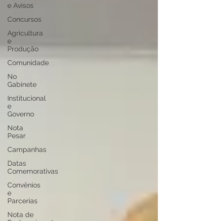
e Avisos
Concursos
Agricultura
e
Produção
Comunidade
No
Gabinete
Institucional
e
Governo
Nota
Pesar
Campanhas
Datas
Comemorativas
Convênios
e
Parcerias
Nota de