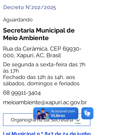
Decreto N°202/2025
Aguardando
Secretaria Municipal de
Meio Ambiente
Rua da Cerâmica, CEP
69930-
000
, Xapuri, AC, Brasil
De segunda a sexta-feira das 7h
às 17h
Fechado das 12h às 14h, aos
sábados, domingos e feriados
68 99911-3404
meioambiente@xapuri.ac.gov.br
Organograma da Secretaria
Lei Municipal n.º 847 de 24 de junho 