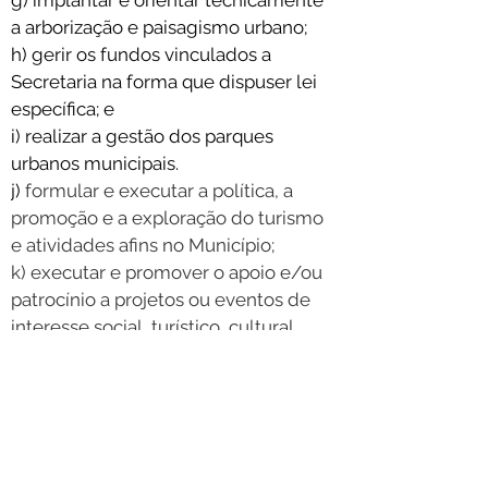
g) implantar e orientar tecnicamente 
a arborização e paisagismo urbano; 
h) gerir os fundos vinculados a 
Secretaria na forma que dispuser lei 
específica; e
i) realizar a gestão dos parques 
urbanos municipais.
j) 
formular e executar a política, a 
promoção e a exploração do turismo 
e atividades afins no Município; 
k) executar e promover o apoio e/ou 
patrocínio a projetos ou eventos de 
interesse social, turístico, cultural, 
religioso e outros similares, bem 
como realizar eventos e;
l) executar atividades compatíveis e 
correlatas com a sua área de atuação.
< retornar