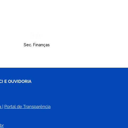
Órgão:
Sec. Finanças
C) E OUVIDORIA
a
| 
Portal de Transparência
br