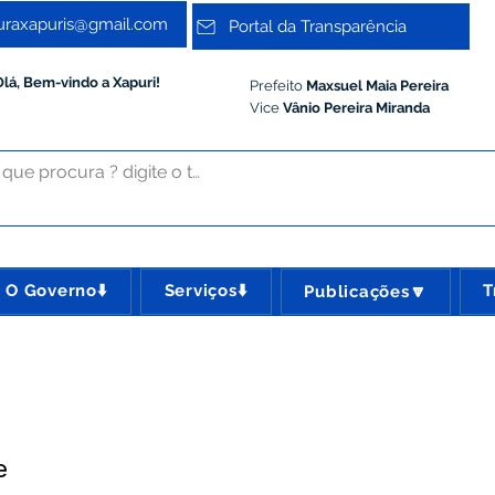
turaxapuris@gmail.com
Portal da Transparência
Olá, Bem-vindo a Xapuri!
Prefeito
Maxsuel Maia Pereira
Vice
Vânio Pereira Miranda
O Governo⬇️
Serviços⬇️
T
Publicações🔽
e