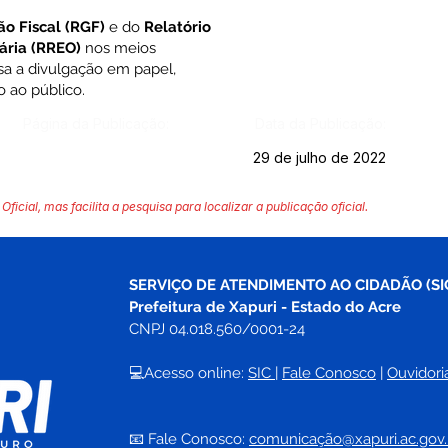
ão Fiscal
(RGF)
e do
Relatório
ária (RREO)
nos meios
nsa a divulgação em papel,
o ao público.
Página da Publicação:
Data da Publicação:
29 de julho de 2022
Oficial, mas facilita a pesquisa para localizar a publicação oficial.
SERVIÇO DE ATENDIMENTO AO CIDADÃO (SI
Prefeitura de Xapuri - Estado do Acre
CNPJ 04.018.560/0001-24
💻Acesso online: 
SIC 
| 
Fale Conosco
 | 
Ouvidori
📧 Fale Conosco: 
comunicação@xapuri.ac.gov.