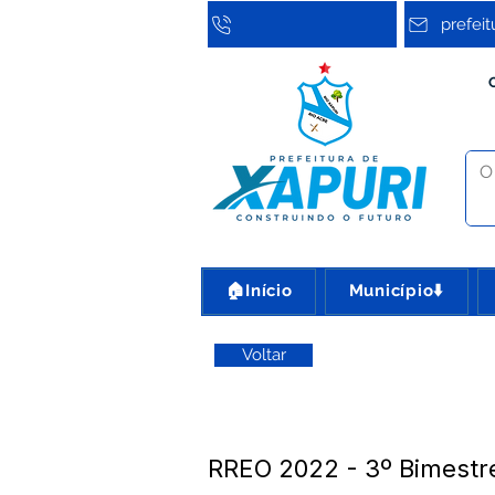
prefei
🏠Início
Município⬇️
Voltar
RREO 2022 - 3º Bimestr