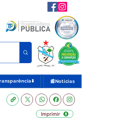
ransparência⬇️
📰Notícias
Imprimir