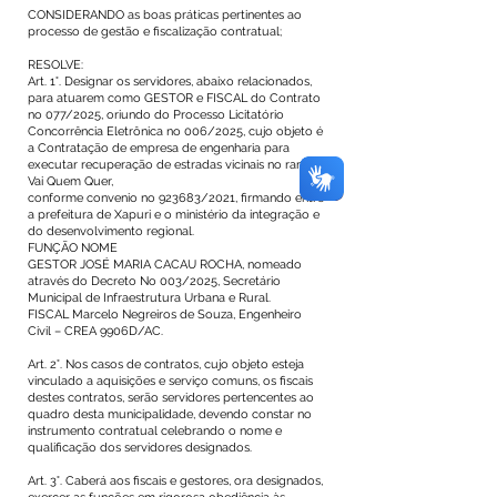
CONSIDERANDO as boas práticas pertinentes ao
processo de gestão e fiscalização contratual;
RESOLVE:
Art. 1°. Designar os servidores, abaixo relacionados,
para atuarem como GESTOR e FISCAL do Contrato
no 077/2025, oriundo do Processo Licitatório
Concorrência Eletrônica no 006/2025, cujo objeto é
a Contratação de empresa de engenharia para
executar recuperação de estradas vicinais no ramal
Vai Quem Quer,
conforme convenio no 923683/2021, firmando entre
a prefeitura de Xapuri e o ministério da integração e
do desenvolvimento regional.
FUNÇÃO NOME
GESTOR JOSÉ MARIA CACAU ROCHA, nomeado
através do Decreto No 003/2025, Secretário
Municipal de Infraestrutura Urbana e Rural.
FISCAL Marcelo Negreiros de Souza, Engenheiro
Civil – CREA 9906D/AC.
Art. 2°. Nos casos de contratos, cujo objeto esteja
vinculado a aquisições e serviço comuns, os fiscais
destes contratos, serão servidores pertencentes ao
quadro desta municipalidade, devendo constar no
instrumento contratual celebrando o nome e
qualificação dos servidores designados.
Art. 3°. Caberá aos fiscais e gestores, ora designados,