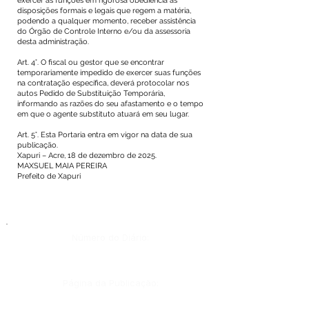
exercer as funções em rigorosa obediência às
disposições formais e legais que regem a matéria,
podendo a qualquer momento, receber assistência
do Órgão de Controle Interno e/ou da assessoria
desta administração.
Art. 4°. O fiscal ou gestor que se encontrar
temporariamente impedido de exercer suas funções
na contratação específica, deverá protocolar nos
autos Pedido de Substituição Temporária,
informando as razões do seu afastamento e o tempo
em que o agente substituto atuará em seu lugar.
Art. 5°. Esta Portaria entra em vigor na data de sua
publicação.
Xapuri – Acre, 18 de dezembro de 2025.
MAXSUEL MAIA PEREIRA
Prefeito de Xapuri
Número do Diário:
Página da Publicação: