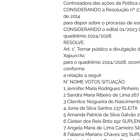
Controladora das ações da Política
CONSIDERANDO a Resolução nº 231
de 2014
para dispor sobre o processo de es
CONSIDERANDO o edital 01/2023 CM
quadriênio 2024/2028.
RESOLVE:
Art. 1°. Tornar público a divulga
Xapuri/Ac
para o quadriênio 2024/2028, ocorr
conforme
a relação a seguir:
N° NOME VOTOS SITUAÇÃO
1 Jennifer Maria Rodrigues Pinheir
2 Sandra Maria Ribeiro de Lima 267
3 Cilenilce Nogueira do Nasciment
4 Júnia da Silva Santos 237 ELEITA
5 Amanda Patrícia da Silva Galvão 
6 Cleber dos Reis Brito 192 SUPLE
7 Angela Maria de Lima Carneiro S
8 Fabiana Mariano Chaves 125 SU