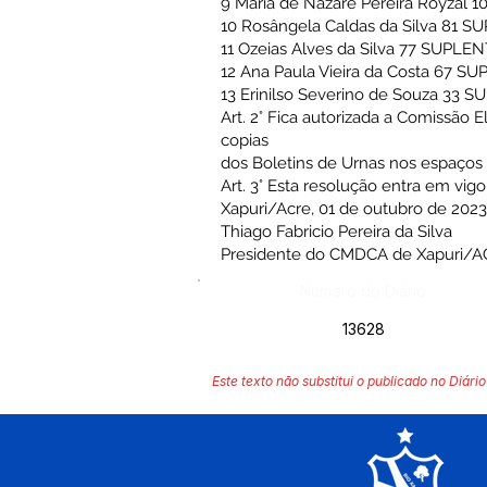
9 Maria de Nazaré Pereira Royzal 
10 Rosângela Caldas da Silva 81 
11 Ozeias Alves da Silva 77 SUPLE
12 Ana Paula Vieira da Costa 67 S
13 Erinilso Severino de Souza 33 
Art. 2° Fica autorizada a Comissão 
copias
dos Boletins de Urnas nos espaços 
Art. 3° Esta resolução entra em vig
Xapuri/Acre, 01 de outubro de 2023
Thiago Fabricio Pereira da Silva
Presidente do CMDCA de Xapuri/A
Número do Diário:
13628
Este texto não substitui o publicado no Diário 