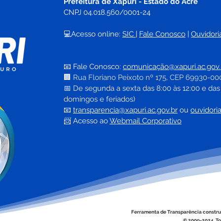
Prefeitura de Xapuri - Estado do Acre
CNPJ 04.018.560/0001-24
💻Acesso online: 
SIC 
| 
Fale Conosco
 | 
Ouvidori
📧 Fale Conosco: 
comunicação@xapuri.ac.gov.
🏢
Rua Floriano Peixoto nº 175, CEP 69930-00
📅
 De segunda a sexta das 8:00 às 12:00 e das
domingos e feriados)
📧
transparencia@xapuri.ac.gov.br
ou 
ouvidori
📨 Acesso ao 
Webmail Corporativo
Ferramenta de Transparência constru
© 2009-2024. To