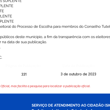
101 SUPLENTE
SUPLENTE
NTE
UPLENTE
SUPLENTE
Eleitoral do Processo de Escolha para membros do Conselho Tutela
públicos deste município, a fim da transparência com os eleitore
or na data de sua publicação.
.
C.
Página da Publicação:
Data da Publicação:
3 de outubro de 2023
331
Oficial, mas facilita a pesquisa para localizar a publicação oficial.
SERVIÇO DE ATENDIMENTO AO CIDADÃO (SI