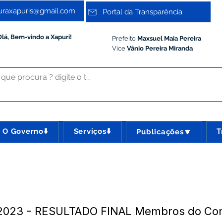
turaxapuris@gmail.com
Portal da Transparência
Olá, Bem-vindo a Xapuri!
Prefeito
Maxsuel Maia Pereira
Vice
Vânio Pereira Miranda
O Governo⬇️
Serviços⬇️
T
Publicações🔽
023 - RESULTADO FINAL Membros do Cons