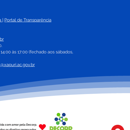
a
| 
Portal de Transparência
br
0.
 14:00 às 17:00 (fechado aos sábados, 
a@xapuri.ac.gov.br
ída com amor pela Decorp.
dos os direitos reservados.