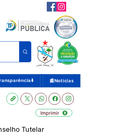
ransparência⬇️
📰Notícias
Imprimir
elho Tutelar