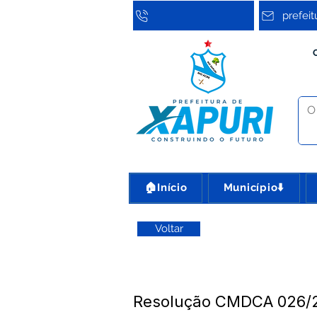
prefei
🏠Início
Município⬇️
Voltar
Resolução CMDCA 026/2