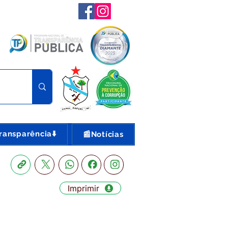
ransparência⬇️
📰Notícias
Imprimir