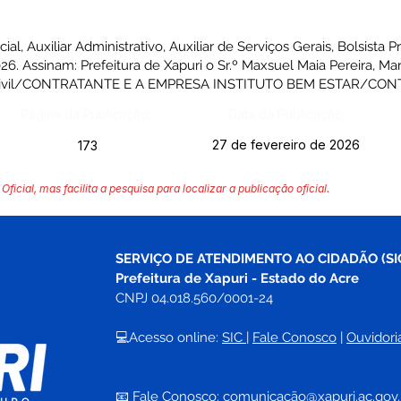
 Auxiliar Administrativo, Auxiliar de Serviços Gerais, Bolsista Pro
26. Assinam: Prefeitura de Xapuri o Sr.º Maxsuel Maia Pereira, M
te Civil/CONTRATANTE E A EMPRESA INSTITUTO BEM ESTAR/CO
Página da Publicação:
Data da Publicação:
27 de fevereiro de 2026
173
Oficial, mas facilita a pesquisa para localizar a publicação oficial.
SERVIÇO DE ATENDIMENTO AO CIDADÃO (SI
Prefeitura de Xapuri - Estado do Acre
CNPJ 04.018.560/0001-24
💻Acesso online: 
SIC 
| 
Fale Conosco
 | 
Ouvidori
📧 Fale Conosco: 
comunicação@xapuri.ac.gov.