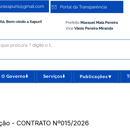
turaxapuris@gmail.com
Portal da Transparência
Olá, Bem-vindo a Xapuri!
Prefeito
Maxsuel Maia Pereira
Vice
Vânio Pereira Miranda
O Governo⬇️
Serviços⬇️
T
Publicações🔽
eção - CONTRATO Nº015/2026