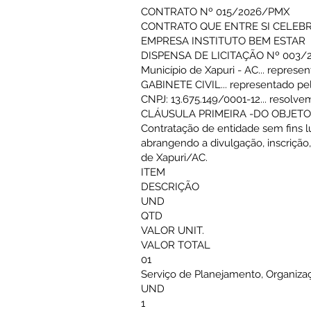
CONTRATO Nº 015/2026/PMX
CONTRATO QUE ENTRE SI CELEBRA
EMPRESA INSTITUTO BEM ESTAR
DISPENSA DE LICITAÇÃO Nº 003/
Município de Xapuri - AC... repre
GABINETE CIVIL... representado pel
CNPJ: 13.675.149/0001-12... resolve
CLÁUSULA PRIMEIRA -DO OBJETO
Contratação de entidade sem fins lu
abrangendo a divulgação, inscrição,
de Xapuri/AC.
ITEM
DESCRIÇÃO
UND
QTD
VALOR UNIT.
VALOR TOTAL
01
Serviço de Planejamento, Organizaç
UND
1