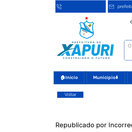
prefei
🏠Início
Município⬇️
Voltar
Republicado por Incorr