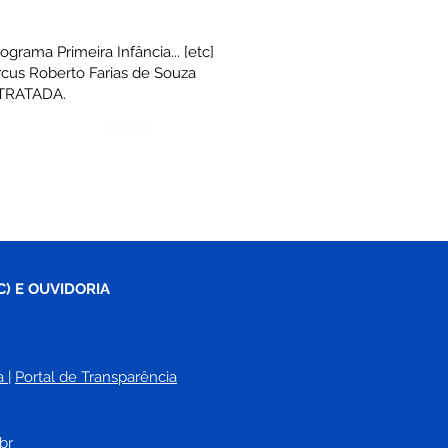
grama Primeira Infância... [etc]
arcus Roberto Farias de Souza
NTRATADA.
Órgão:
C) E OUVIDORIA
a
| 
Portal de Transparência
br