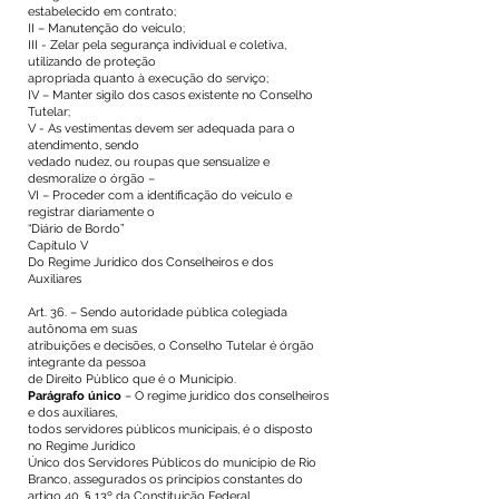
estabelecido em contrato;
II – Manutenção do veículo;
III - Zelar pela segurança individual e coletiva,
utilizando de proteção
apropriada quanto à execução do serviço;
IV – Manter sigilo dos casos existente no Conselho
Tutelar;
V - As vestimentas devem ser adequada para o
atendimento, sendo
vedado nudez, ou roupas que sensualize e
desmoralize o órgão –
VI – Proceder com a identificação do veículo e
registrar diariamente o
“Diário de Bordo”
Capítulo V
Do Regime Jurídico dos Conselheiros e dos
Auxiliares
Art. 36. – Sendo autoridade pública colegiada
autônoma em suas
atribuições e decisões, o Conselho Tutelar é órgão
integrante da pessoa
de Direito Público que é o Município.
Parágrafo único
– O regime jurídico dos conselheiros
e dos auxiliares,
todos servidores públicos municipais, é o disposto
no Regime Jurídico
Único dos Servidores Públicos do município de Rio
Branco, assegurados os princípios constantes do
artigo 40, § 13º da Constituição Federal.