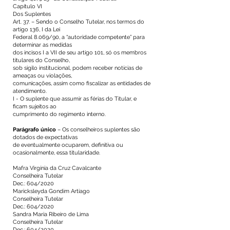
Capítulo VI
Dos Suplentes
Art. 37. – Sendo o Conselho Tutelar, nos termos do
artigo 136, I da Lei
Federal 8.069/90, a “autoridade competente” para
determinar as medidas
dos incisos I a VII de seu artigo 101, só os membros
titulares do Conselho,
sob sigilo institucional, podem receber notícias de
ameaças ou violações,
comunicações, assim como fiscalizar as entidades de
atendimento.
I - O suplente que assumir as férias do Titular, e
ficam sujeitos ao
cumprimento do regimento interno.
Parágrafo único
– Os conselheiros suplentes são
dotados de expectativas
de eventualmente ocuparem, definitiva ou
ocasionalmente, essa titularidade.
Mafra Virgínia da Cruz Cavalcante
Conselheira Tutelar
Dec.: 604/2020
Maricksleyda Gondim Artiago
Conselheira Tutelar
Dec.: 604/2020
Sandra Maria Ribeiro de Lima
Conselheira Tutelar
Dec.: 604/2020