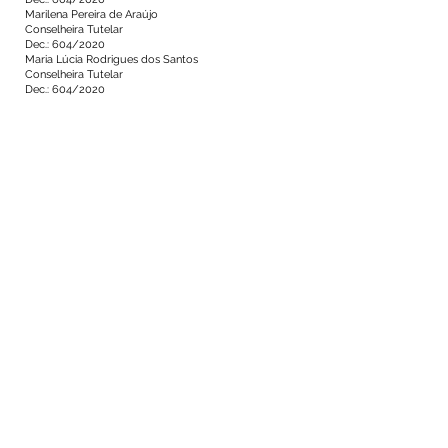
Marilena Pereira de Araújo
Conselheira Tutelar
Dec.: 604/2020
Maria Lúcia Rodrigues dos Santos
Conselheira Tutelar
Dec.: 604/2020
Número do Diário:
12746
Página da Publicação:
46
Data da Publicação:
27 de fevereiro de 2020
Órgão:
Sec. Assistência Social