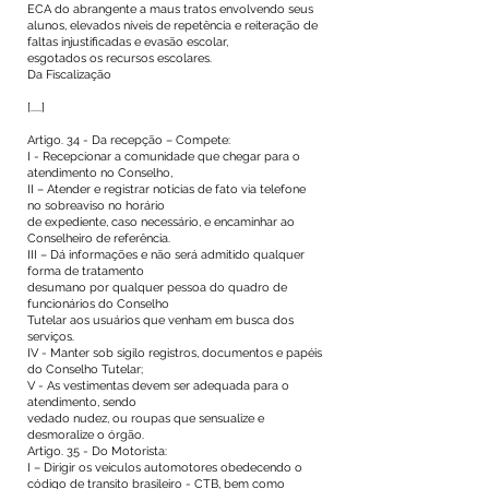
ECA do abrangente a maus tratos envolvendo seus
alunos, elevados níveis de repetência e reiteração de
faltas injustificadas e evasão escolar,
esgotados os recursos escolares.
Da Fiscalização
[.....]
Artigo. 34 - Da recepção – Compete:
I - Recepcionar a comunidade que chegar para o
atendimento no Conselho,
II – Atender e registrar notícias de fato via telefone
no sobreaviso no horário
de expediente, caso necessário, e encaminhar ao
Conselheiro de referência.
III – Dá informações e não será admitido qualquer
forma de tratamento
desumano por qualquer pessoa do quadro de
funcionários do Conselho
Tutelar aos usuários que venham em busca dos
serviços.
IV - Manter sob sigilo registros, documentos e papéis
do Conselho Tutelar;
V - As vestimentas devem ser adequada para o
atendimento, sendo
vedado nudez, ou roupas que sensualize e
desmoralize o órgão.
Artigo. 35 - Do Motorista:
I – Dirigir os veículos automotores obedecendo o
código de transito brasileiro - CTB, bem como