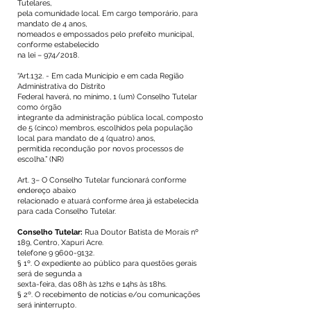
Tutelares,
pela comunidade local. Em cargo temporário, para
mandato de 4 anos,
nomeados e empossados pelo prefeito municipal,
conforme estabelecido
na lei – 974/2018.
“Art.132. - Em cada Município e em cada Região
Administrativa do Distrito
Federal haverá, no mínimo, 1 (um) Conselho Tutelar
como órgão
integrante da administração pública local, composto
de 5 (cinco) membros, escolhidos pela população
local para mandato de 4 (quatro) anos,
permitida recondução por novos processos de
escolha.” (NR)
Art. 3– O Conselho Tutelar funcionará conforme
endereço abaixo
relacionado e atuará conforme área já estabelecida
para cada Conselho Tutelar.
Conselho Tutelar:
Rua Doutor Batista de Morais nº
189, Centro, Xapuri Acre.
telefone
9 9600-9132
.
§ 1º. O expediente ao público para questões gerais
será de segunda a
sexta-feira, das 08h às 12hs e 14hs às 18hs.
§ 2º. O recebimento de notícias e/ou comunicações
será ininterrupto.