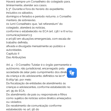
Haverá sempre um Conselheiro do colegiado para,
liminarmente, atender aos casos.
§ 3º. Durante e fora do horário do expediente,
incluídos os sábados,
domingos e feriados e período noturno, o Conselho
manterá, de sobreaviso,
01 (um) Conselheiro que, “ad referendum” do
colegiado, atenderá às notícias,
conforme o estabelecido no ECA (art. 136 I e II) e/ou
comunicações(art.13
e art.56) em situações emergenciais, com escala de
trabalho definida,
afixada e divulgada mensalmente ao público e
autoridades.
Capitulo II
Das Atribuições
Art. 4. - O Conselho Tutelar é o órgão permanente e
autônomo, não jurisdicional, encarregado pela
sociedade de zelar pelo cumprimento dos direitos
da criança e do adolescente, definidos na lei nº
8.069/90, por meio:
Da fiscalização de entidades de atendimento às
crianças e adolescentes, conforme estabelecido no
art. 95 do ECA;
Do atendimento de pais ou responsáveis e filhos
como sujeitos de notícias sobre direitos ameaçados
ou violados;
Do recebimento de comunicação conforme
estabelecido no art. 56 do