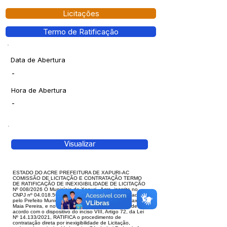
Licitações
Termo de Ratificação
Data de Abertura
-
Hora de Abertura
-
Visualizar
ESTADO DO ACRE PREFEITURA DE XAPURI-AC
COMISSÃO DE LICITAÇÃO E CONTRATAÇÃO TERMO
DE RATIFICAÇÃO DE INEXIGIBILIDADE DE LICITAÇÃO
Nº 008/2026 O Município de Xapuri - Acre, inscrito no
CNPJ nº 04.018.560/0001-24, neste ato representado
pelo Prefeito Municipal, sua excelência o senhor Maxsuel
Maia Pereira, e no uso de suas atribuições legais, de
acordo com o dispositivo do inciso VIII, Artigo 72, da Lei
Nº 14.133/2021, RATIFICA o procedimento de
contratação direta por inexigibilidade de Licitação,