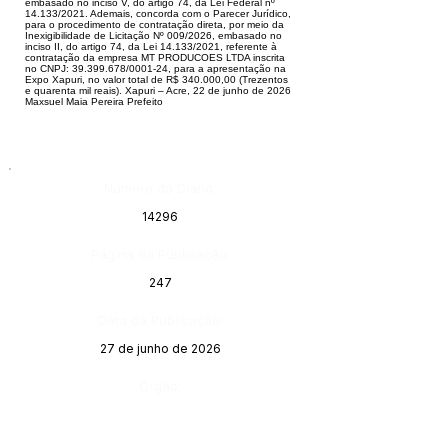
embasado no inciso V, do artigo 74, da Lei Federal nº
14.133/2021. Ademais, concorda com o Parecer Jurídico,
para o procedimento de contratação direta, por meio da
Inexigibilidade de Licitação Nº 009/2026, embasado no
inciso II, do artigo 74, da Lei 14.133/2021, referente à
contratação da empresa MT PRODUCOES LTDA inscrita
no CNPJ: 39.399.678/0001-24, para a apresentação na
Expo Xapuri, no valor total de R$ 340.000,00 (Trezentos
e quarenta mil reais). Xapuri – Acre, 22 de junho de 2026
Maxsuel Maia Pereira Prefeito
Número do Diário:
14296
Página da Publicação:
247
Data da Publicação:
27 de junho de 2026
Órgão: