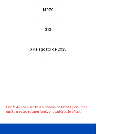
Número do Diário:
14079
Página da Publicação:
313
Data da Publicação:
6 de agosto de 2025
Órgão:
Este texto não substitui o publicado no Diário Oficial, mas
facilita a pesquisa para localizar a publicação oficial.