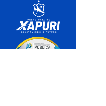
SERVIÇO DE ATENDIMENTO AO 
CIDADÃO (SIC) E OUVIDORIA
Prefeitura de Xapuri - Estado do Acre