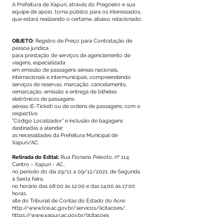
A Prefeitura de Xapuri, através do Pregoeiro e sua
equipe de apoio, torna público para os interessados,
que estará realizando o certame, abaixo relacionado:
OBJETO:
Registro de Preço para Contratação de
pessoa jurídica
para prestação de serviços de agenciamento de
viagens, especializada
em emissão de passagens aéreas nacionais,
internacionais e intermunicipais, compreendendo
serviços de reservas, marcação, cancelamento,
remarcação, emissão e entrega de bilhetes
eletrônicos de passagens
aéreas (E-Ticket) ou de ordens de passagens, com o
respectivo
“Código Localizador” e inclusão de bagagens
destinadas a atender
as necessidades da Prefeitura Municipal de
Xapuri/AC.
Retirada do Edital:
Rua Floriano Peixoto, nº 114,
Centro – Xapuri - AC,
no período do dia 29/11 à 09/12/2021, de Segunda
à Sexta feira,
no horário das 08:00 às 12:00 e das 14:00 às 17:00
horas,
site do Tribunal de Contas do Estado do Acre:
http://www.tce.ac.gov.br/servicos/licitacoes/,
https://www.xapuri.ac.gov.br/licitacoes