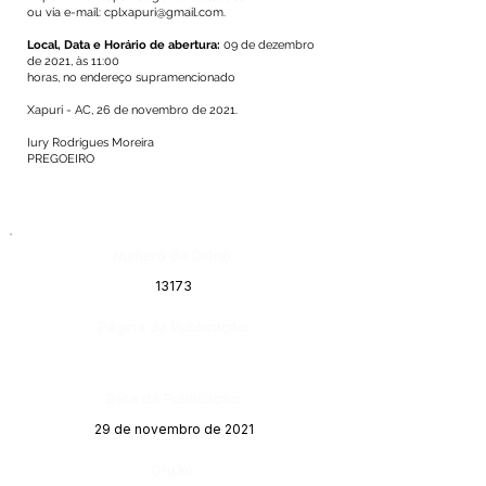
ou via e-mail:
cplxapuri@gmail.com
.
Local, Data e Horário de abertura:
09 de dezembro
de 2021, às 11:00
horas, no endereço supramencionado
Xapuri - AC, 26 de novembro de 2021.
Iury Rodrigues Moreira
PREGOEIRO
Número do Diário:
13173
Página da Publicação:
Data da Publicação:
29 de novembro de 2021
Órgão: