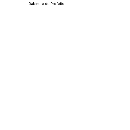
Gabinete do Prefeito
Este texto não substitui o publicado no Diário Oficial, mas
facilita a pesquisa para localizar a publicação oficial.