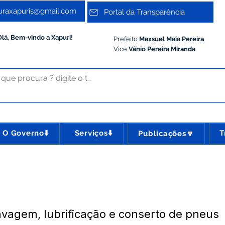
turaxapuris@gmail.com
Portal da Transparência
Olá, Bem-vindo a Xapuri!
Prefeito
Maxsuel Maia Pereira
Vice
Vânio Pereira Miranda
O Governo⬇️
Serviços⬇️
T
Publicações🔽
vagem, lubrificação e conserto de pneus