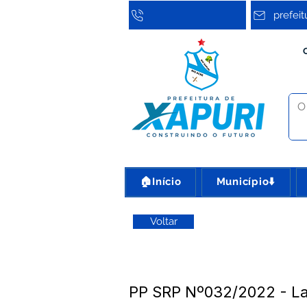
prefei
🏠Início
Município⬇️
Voltar
PP SRP Nº032/2022 - La