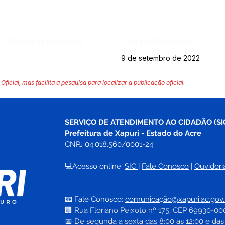
Página da Publicação:
Data da Publicação:
9 de setembro de 2022
Oficial, mas facilita a pesquisa para localizar a publicação oficial.
SERVIÇO DE ATENDIMENTO AO CIDADÃO (SI
Prefeitura de Xapuri - Estado do Acre
CNPJ 04.018.560/0001-24
💻Acesso online: 
SIC 
| 
Fale Conosco
 | 
Ouvidori
📧 Fale Conosco: 
comunicação@xapuri.ac.gov.
🏢
Rua Floriano Peixoto nº 175, CEP 69930-00
📅
 De segunda a sexta das 8:00 às 12:00 e das