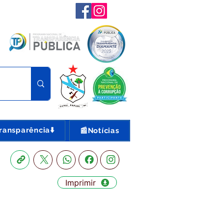
ransparência⬇️
📰Notícias
Imprimir