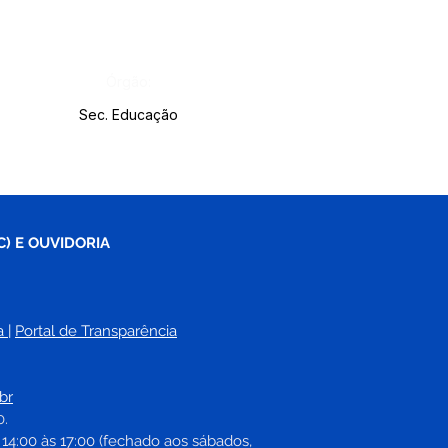
Órgão:
Sec. Educação
C) E OUVIDORIA
a
| 
Portal de Transparência
br
0.
 14:00 às 17:00 (fechado aos sábados, 