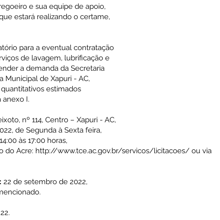
Pregoeiro e sua equipe de apoio,
 que estará realizando o certame,
atório para a eventual contratação
viços de lavagem, lubrificação e
tender a demanda da Secretaria
a Municipal de Xapuri - AC,
quantitativos estimados
 anexo I.
ixoto, nº 114, Centro – Xapuri - AC,
22, de Segunda à Sexta feira,
14:00 às 17:00 horas,
do do Acre:
http://www.tce.ac.gov.br/servicos/licitacoes/
ou via
:
22 de setembro de 2022,
amencionado.
22.